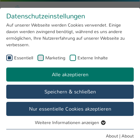
Skip to main content
Menu
University of Applied Sciences Kaiserslauter
Datenschutzeinstellungen
Studying
Open submenu
8
Auf unserer Webseite werden Cookies verwendet. Einige
davon werden zwingend benötigt, während es uns andere
You are here:
Research
Open submenu
4
Stefan Groß, M. Sc.
Profile
ermöglichen, Ihre Nutzererfahrung auf unserer Webseite zu
verbessern.
University
Open submenu
8
Stefan Groß, M. Sc.
Essentiell
Marketing
Externe Inhalte
International
Open submenu
8
Alle akzeptieren
Overview
Speichern & schließen
Operations
Mitarbeiter FB AING
Nur essentielle Cookies akzeptieren
Weitere Informationen anzeigen
Essentiell
Essentielle Cookies werden für grundlegende Funktionen
About
|
About