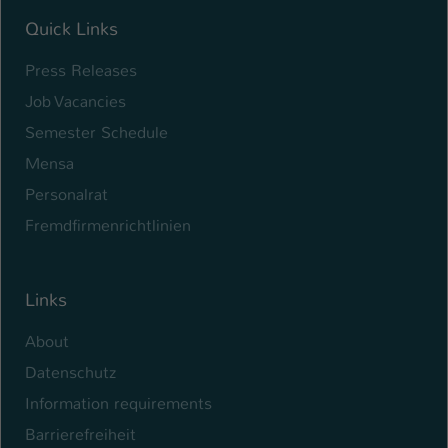
Quick Links
Name
be_typo_user
Press Releases
Anbieter
TYPO3
Job Vacancies
Laufzeit
1 Tag
Semester Schedule
Mensa
Dieser Cookie teilt der Webseite mit, ob
ein Besucher im Typo3-Backend
Personalrat
Zweck
angemeldet ist und Rechte besitzt diese
Fremdfirmenrichtlinien
zu verwalten.
Links
About
Datenschutz
Information requirements
Barrierefreiheit