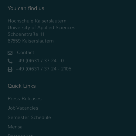
Einstellungen. Unter anderem eine zufällig
You can find us
generierte ID, für die historische
Zweck
Speicherung Ihrer vorgenommen
Hochschule Kaiserslautern
Einstellungen, falls der Webseiten-
University of Applied Sciences
Betreiber dies eingestellt hat.
Schoenstraße 11
67659 Kaiserslautern
Name
fe_typo_user / PHPSESSID
Contact
+49 (0)631 / 37 24 - 0
Anbieter
TYPO3
+49 (0)631 / 37 24 - 2105
Laufzeit
1 Woche
Quick Links
Dieses Cookie ist ein Standard-Session-
Cookie von TYPO3. Es speichert im Fall
Press Releases
eines Intranet-Logins die Session-ID. So
Zweck
kann der eingeloggte Benutzer
Job Vacancies
wiedererkannt werden und es wird ihm
Semester Schedule
Zugang zu geschützten Bereichen
Mensa
gewährt.