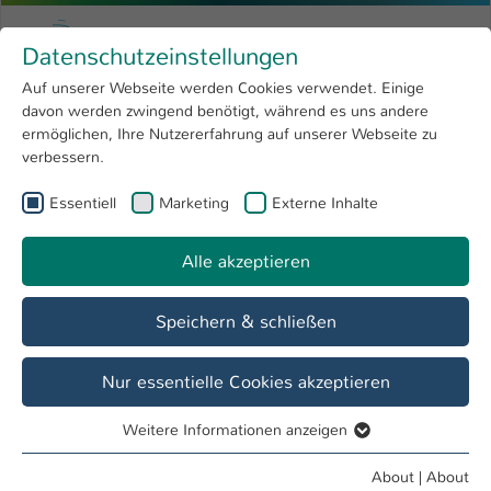
Skip to main content
Menu
University of Applied Sciences Kaiserslauter
Datenschutzeinstellungen
Studying
Open submenu
8
Auf unserer Webseite werden Cookies verwendet. Einige
davon werden zwingend benötigt, während es uns andere
You are here:
Research
Open submenu
4
Dr. Stefan Boettcher
Profile
ermöglichen, Ihre Nutzererfahrung auf unserer Webseite zu
verbessern.
University
Open submenu
8
Dr. Stefan Boettcher
Essentiell
Marketing
Externe Inhalte
International
Open submenu
8
Alle akzeptieren
Overview
Courses
Speichern & schließen
Nur essentielle Cookies akzeptieren
Weitere Informationen anzeigen
Essentiell
Essentielle Cookies werden für grundlegende Funktionen
About
|
About