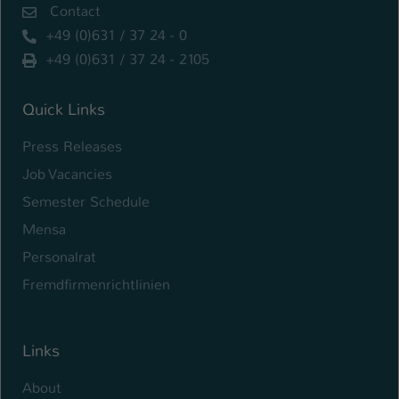
Contact
Name
be_typo_user
+49 (0)631 / 37 24 - 0
+49 (0)631 / 37 24 - 2105
Anbieter
TYPO3
Laufzeit
1 Tag
Quick Links
Press Releases
Dieser Cookie teilt der Webseite mit, ob
ein Besucher im Typo3-Backend
Job Vacancies
Zweck
angemeldet ist und Rechte besitzt diese
Semester Schedule
zu verwalten.
Mensa
Personalrat
Fremdfirmenrichtlinien
Links
About