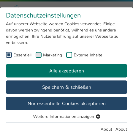
Skip to main content
Menu
University of Applied Sciences Kaiserslauter
Datenschutzeinstellungen
Studying
Open submenu
8
Auf unserer Webseite werden Cookies verwendet. Einige
davon werden zwingend benötigt, während es uns andere
You are here:
Research
Open submenu
4
Prof. PhD Sergiy Grishchuk
Profile
ermöglichen, Ihre Nutzererfahrung auf unserer Webseite zu
verbessern.
University
Open submenu
8
Prof. PhD Sergiy Grishchuk
Essentiell
Marketing
Externe Inhalte
International
Open submenu
8
Alle akzeptieren
Overview
Courses
Projects
Speichern & schließen
Projects
01.01.2021 - 31.12.2024 BIOMAT
Mehr
Nur essentielle Cookies akzeptieren
Informationen
01.01.2023 - 30.06.2026 r-LightBioCom
Mehr
Weitere Informationen anzeigen
Essentiell
Informationen
Essentielle Cookies werden für grundlegende Funktionen
About
|
About