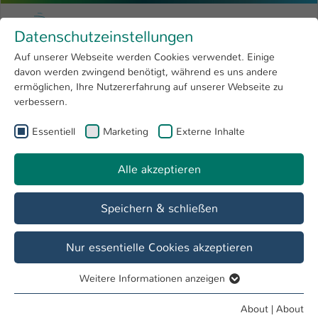
Skip to main content
Menu
University of Applied Sciences Kaiserslauter
Datenschutzeinstellungen
Studying
Open submenu
8
Auf unserer Webseite werden Cookies verwendet. Einige
davon werden zwingend benötigt, während es uns andere
You are here:
Research
Open submenu
4
Prof. Dr. Rubén Ascúa
Profile
ermöglichen, Ihre Nutzererfahrung auf unserer Webseite zu
verbessern.
University
Open submenu
8
Prof. Dr. Rubén Ascúa
Essentiell
Marketing
Externe Inhalte
International
Open submenu
8
Alle akzeptieren
Overview
Speichern & schließen
Research Areas
Mittelstandsökonomie,
Nur essentielle Cookies akzeptieren
Existenzgründungsprozess
Weitere Informationen anzeigen
Essentiell
Finanzierungs-Instrumente für Start ups, junge Unternehmen,
Essentielle Cookies werden für grundlegende Funktionen
About
|
About
KMU