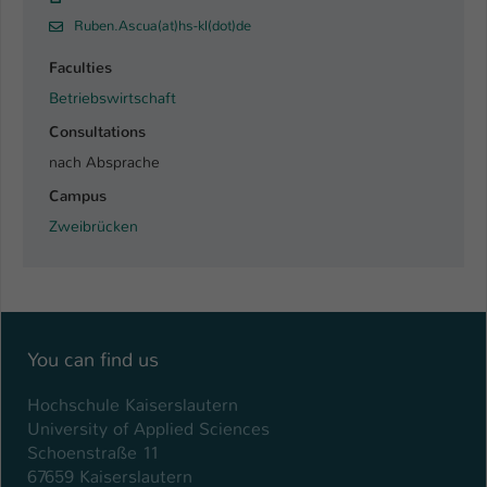
Einstellungen. Unter anderem eine zufällig
Ruben.Ascua(at)hs-kl(dot)de
generierte ID, für die historische
Zweck
Speicherung Ihrer vorgenommen
Faculties
Einstellungen, falls der Webseiten-
Betriebswirtschaft
Betreiber dies eingestellt hat.
Consultations
nach Absprache
Name
fe_typo_user / PHPSESSID
Campus
Anbieter
TYPO3
Zweibrücken
Laufzeit
1 Woche
Dieses Cookie ist ein Standard-Session-
Cookie von TYPO3. Es speichert im Fall
You can find us
eines Intranet-Logins die Session-ID. So
Zweck
kann der eingeloggte Benutzer
Hochschule Kaiserslautern
wiedererkannt werden und es wird ihm
University of Applied Sciences
Zugang zu geschützten Bereichen
Schoenstraße 11
gewährt.
67659 Kaiserslautern