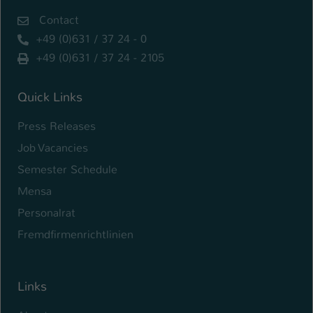
Contact
Name
be_typo_user
+49 (0)631 / 37 24 - 0
Anbieter
TYPO3
+49 (0)631 / 37 24 - 2105
Laufzeit
1 Tag
Quick Links
Dieser Cookie teilt der Webseite mit, ob
Press Releases
ein Besucher im Typo3-Backend
Zweck
angemeldet ist und Rechte besitzt diese
Job Vacancies
zu verwalten.
Semester Schedule
Mensa
Personalrat
Fremdfirmenrichtlinien
Links