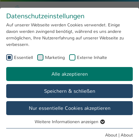
Skip to main content
Menu
University of Applied Sciences Kaiserslauter
Datenschutzeinstellungen
Studying
Open submenu
8
Auf unserer Webseite werden Cookies verwendet. Einige
davon werden zwingend benötigt, während es uns andere
You are here:
Research
Open submenu
4
Robert Sprotte
Profile
ermöglichen, Ihre Nutzererfahrung auf unserer Webseite zu
verbessern.
University
Open submenu
8
Robert Sprotte
Essentiell
Marketing
Externe Inhalte
International
Open submenu
8
Alle akzeptieren
Overview
Speichern & schließen
Operations
Lehrbeauftragter FB BW
Nur essentielle Cookies akzeptieren
Weitere Informationen anzeigen
Essentiell
Essentielle Cookies werden für grundlegende Funktionen
About
|
About