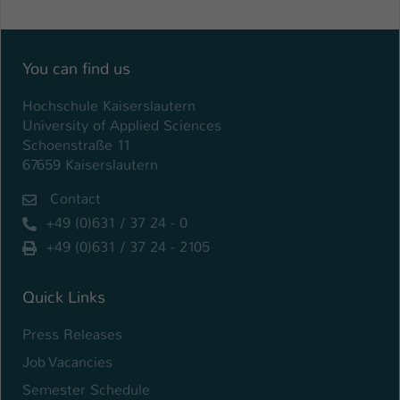
Einstellungen. Unter anderem eine zufällig
generierte ID, für die historische
Zweck
Speicherung Ihrer vorgenommen
Einstellungen, falls der Webseiten-
You can find us
Betreiber dies eingestellt hat.
Hochschule Kaiserslautern
University of Applied Sciences
Name
fe_typo_user / PHPSESSID
Schoenstraße 11
67659 Kaiserslautern
Anbieter
TYPO3
Contact
Laufzeit
1 Woche
+49 (0)631 / 37 24 - 0
+49 (0)631 / 37 24 - 2105
Dieses Cookie ist ein Standard-Session-
Cookie von TYPO3. Es speichert im Fall
eines Intranet-Logins die Session-ID. So
Quick Links
Zweck
kann der eingeloggte Benutzer
Press Releases
wiedererkannt werden und es wird ihm
Zugang zu geschützten Bereichen
Job Vacancies
gewährt.
Semester Schedule