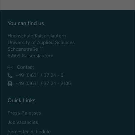
Einstellungen. Unter anderem eine zufällig
generierte ID, für die historische
Zweck
Speicherung Ihrer vorgenommen
Einstellungen, falls der Webseiten-
You can find us
Betreiber dies eingestellt hat.
Hochschule Kaiserslautern
University of Applied Sciences
Name
fe_typo_user / PHPSESSID
Schoenstraße 11
67659 Kaiserslautern
Anbieter
TYPO3
Contact
Laufzeit
1 Woche
+49 (0)631 / 37 24 - 0
+49 (0)631 / 37 24 - 2105
Dieses Cookie ist ein Standard-Session-
Cookie von TYPO3. Es speichert im Fall
eines Intranet-Logins die Session-ID. So
Quick Links
Zweck
kann der eingeloggte Benutzer
Press Releases
wiedererkannt werden und es wird ihm
Zugang zu geschützten Bereichen
Job Vacancies
gewährt.
Semester Schedule