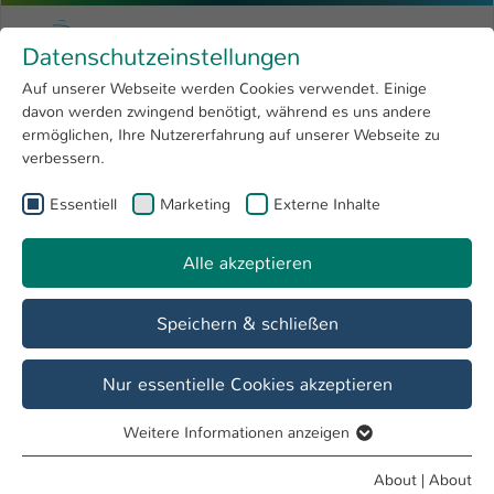
Skip to main content
Menu
University of Applied Sciences Kaiserslauter
Datenschutzeinstellungen
Studying
Open submenu
8
Auf unserer Webseite werden Cookies verwendet. Einige
davon werden zwingend benötigt, während es uns andere
You are here:
Research
Open submenu
4
Robert Baresel
Profile
ermöglichen, Ihre Nutzererfahrung auf unserer Webseite zu
verbessern.
University
Open submenu
8
Robert Baresel
Essentiell
Marketing
Externe Inhalte
International
Open submenu
8
Alle akzeptieren
Overview
Speichern & schließen
Operations
Lehrbeauftragter FB BW
Nur essentielle Cookies akzeptieren
Weitere Informationen anzeigen
Essentiell
Essentielle Cookies werden für grundlegende Funktionen
About
|
About