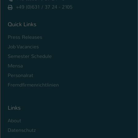
+49 (0)631 / 37 24 - 2105
Name
be_typo_user
Anbieter
Quick Links
TYPO3
Press Releases
Laufzeit
1 Tag
Job Vacancies
Dieser Cookie teilt der Webseite mit, ob
Semester Schedule
ein Besucher im Typo3-Backend
Zweck
angemeldet ist und Rechte besitzt diese
Mensa
zu verwalten.
Personalrat
Fremdfirmenrichtlinien
Links
About
Datenschutz