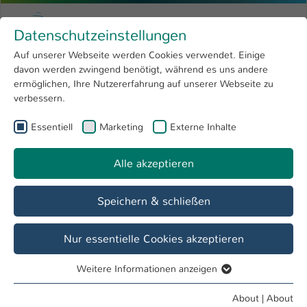
Skip to main content
Menu
University of Applied Sciences Kaiserslauter
Datenschutzeinstellungen
Studying
Open submenu
8
Auf unserer Webseite werden Cookies verwendet. Einige
davon werden zwingend benötigt, während es uns andere
You are here:
Research
Open submenu
4
Prof. Dr. Rainer Hofmann
Profile
ermöglichen, Ihre Nutzererfahrung auf unserer Webseite zu
verbessern.
University
Open submenu
8
Prof. Dr. Rainer Hofmann
Essentiell
Marketing
Externe Inhalte
International
Open submenu
8
Alle akzeptieren
Overview
Projects
Speichern & schließen
Teaching Fields
Betriebswirtschaftslehre insbesondere Steuerlehre
Nur essentielle Cookies akzeptieren
Weitere Informationen anzeigen
Operations
Essentiell
Course Board Bachelor FB BW
Essentielle Cookies werden für grundlegende Funktionen
About
|
About