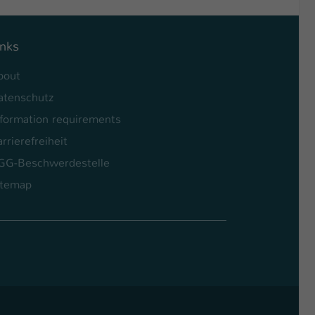
inks
bout
atenschutz
nformation requirements
rrierefreiheit
GG-Beschwerdestelle
itemap
l