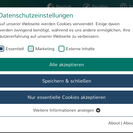
Deutsch
Faculties
L
Datenschutzeinstellungen
Kaiserslautern
Auf unserer Webseite werden Cookies verwendet. Einige davon
werden zwingend benötigt, während es uns andere ermöglichen, Ihre
STUDYING
RESEARC
Nutzererfahrung auf unserer Webseite zu verbessern.
Essentiell
Marketing
Externe Inhalte
Patricia Nagel
Alle akzeptieren
Speichern & schließen
Nur essentielle Cookies akzeptieren
Weitere Informationen anzeigen
Essentiell
Essentielle Cookies werden für grundlegende Funktionen der
About
|
Abou
Webseite benötigt. Dadurch ist gewährleistet, dass die Webseite