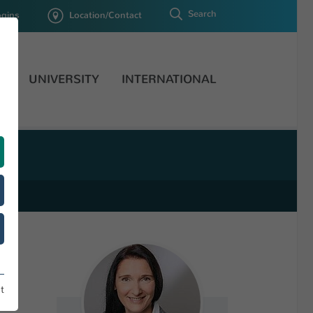
Search
ogins
Location/Contact
H
UNIVERSITY
INTERNATIONAL
t