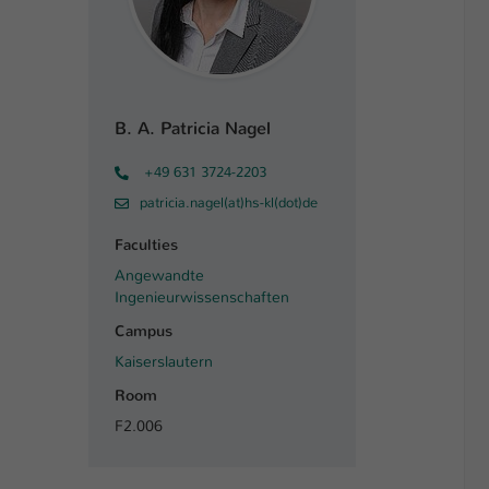
B. A. Patricia Nagel
+49 631 3724-2203
patricia.nagel(at)hs-kl(dot)de
Faculties
Angewandte
Ingenieurwissenschaften
Campus
Kaiserslautern
Room
F2.006