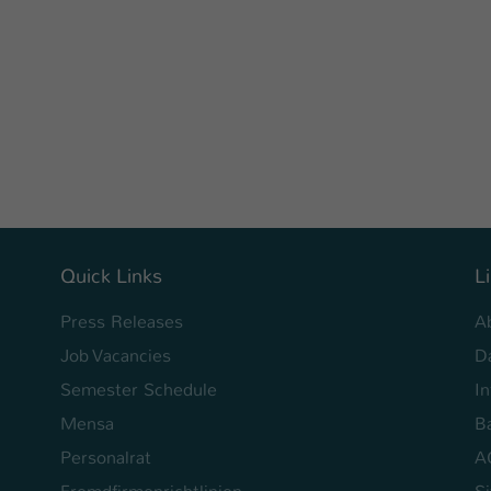
Ihrer vorgenommen Einstellungen, falls der
Webseiten-Betreiber dies eingestellt hat.
Name
fe_typo_user / PHPSESSID
Anbieter
TYPO3
Laufzeit
1 Woche
Dieses Cookie ist ein Standard-Session-Cookie
von TYPO3. Es speichert im Fall eines Intranet-
Quick Links
L
Zweck
Logins die Session-ID. So kann der eingeloggte
Benutzer wiedererkannt werden und es wird
Press Releases
A
ihm Zugang zu geschützten Bereichen gewährt.
Job Vacancies
D
Semester Schedule
I
Name
be_typo_user
Mensa
Ba
Anbieter
Personalrat
A
TYPO3