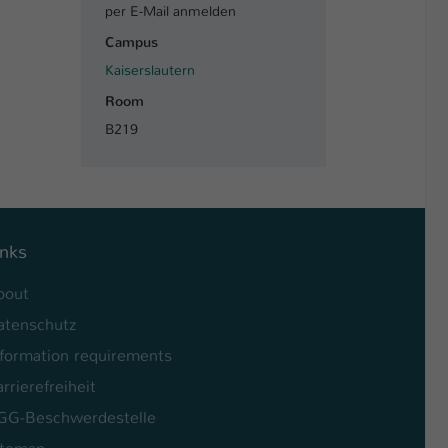
per E-Mail anmelden
Campus
Kaiserslautern
Room
B219
inks
bout
atenschutz
nformation requirements
rrierefreiheit
GG-Beschwerdestelle