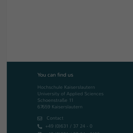
You can find us
Hochschule Kaiserslautern
University of Applied Sciences
Schoenstraße 11
67659 Kaiserslautern
Contact
+49 (0)631 / 37 24 - 0