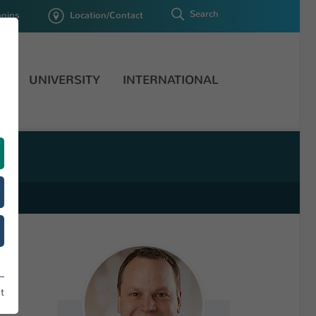
Search
ogins
Location/Contact
H
UNIVERSITY
INTERNATIONAL
t