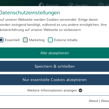
Deutsch
Faculties
L
Datenschutzeinstellungen
Kaiserslautern
Auf unserer Webseite werden Cookies verwendet. Einige davon
werden zwingend benötigt, während es uns andere ermöglichen, Ihre
STUDYING
RESEARC
Nutzererfahrung auf unserer Webseite zu verbessern.
Essentiell
Marketing
Externe Inhalte
Prof. Dr.-Ing. Olivier Schwyzer
Alle akzeptieren
Speichern & schließen
Nur essentielle Cookies akzeptieren
Weitere Informationen anzeigen
Essentiell
Essentielle Cookies werden für grundlegende Funktionen der
About
|
Abou
Webseite benötigt. Dadurch ist gewährleistet, dass die Webseite