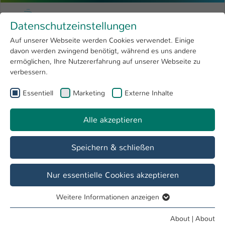
Skip to main content
Menu
University of Applied Sciences Kaiserslauter
Datenschutzeinstellungen
Studying
Open submenu
8
Auf unserer Webseite werden Cookies verwendet. Einige
davon werden zwingend benötigt, während es uns andere
You are here:
Research
Open submenu
4
Dr. Mirko Heuser
Profile
ermöglichen, Ihre Nutzererfahrung auf unserer Webseite zu
verbessern.
University
Open submenu
8
Dr. Mirko Heuser
Essentiell
Marketing
Externe Inhalte
International
Open submenu
8
Alle akzeptieren
Overview
Speichern & schließen
Teaching Fields
„Spezielle Kapitel der Synthese mit Makromolekularen
Nur essentielle Cookies akzeptieren
Stoffen (SpezSMS)“
Weitere Informationen anzeigen
Essentiell
Operations
Essentielle Cookies werden für grundlegende Funktionen
About
|
About
Lehrbeauftragter FB ALP