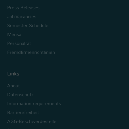
Press Releases
Name
be_typo_user
Job Vacancies
Anbieter
TYPO3
Semester Schedule
Mensa
Laufzeit
1 Tag
Personalrat
Dieser Cookie teilt der Webseite mit, ob
Fremdfirmenrichtlinien
ein Besucher im Typo3-Backend
Zweck
angemeldet ist und Rechte besitzt diese
zu verwalten.
Links
About
Datenschutz
Information requirements
Barrierefreiheit
AGG-Beschwerdestelle