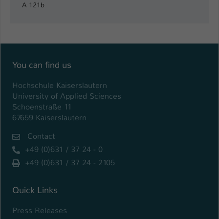
Einstellungen. Unter anderem eine zufällig
A 121b
generierte ID, für die historische
Zweck
Speicherung Ihrer vorgenommen
Einstellungen, falls der Webseiten-
Betreiber dies eingestellt hat.
You can find us
Name
fe_typo_user / PHPSESSID
Hochschule Kaiserslautern
University of Applied Sciences
Anbieter
TYPO3
Schoenstraße 11
67659 Kaiserslautern
Laufzeit
1 Woche
Contact
Dieses Cookie ist ein Standard-Session-
+49 (0)631 / 37 24 - 0
Cookie von TYPO3. Es speichert im Fall
eines Intranet-Logins die Session-ID. So
+49 (0)631 / 37 24 - 2105
Zweck
kann der eingeloggte Benutzer
wiedererkannt werden und es wird ihm
Quick Links
Zugang zu geschützten Bereichen
gewährt.
Press Releases