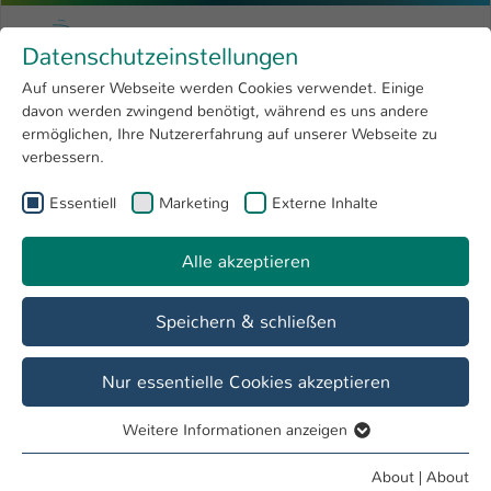
Skip to main content
Menu
University of Applied Sciences Kaiserslauter
Datenschutzeinstellungen
Studying
Open submenu
8
Auf unserer Webseite werden Cookies verwendet. Einige
davon werden zwingend benötigt, während es uns andere
You are here:
Research
Open submenu
4
Mark Bernhardt, M.Ed.
Profile
ermöglichen, Ihre Nutzererfahrung auf unserer Webseite zu
verbessern.
University
Open submenu
8
Mark Bernhardt, M.Ed.
Essentiell
Marketing
Externe Inhalte
International
Open submenu
8
Alle akzeptieren
Overview
Speichern & schließen
Operations
Projektmitarbeiter Souverän lernen im Digitalen (SoliD)
Nur essentielle Cookies akzeptieren
Mitarbeiter Referat Student Life Cycle
Weitere Informationen anzeigen
Essentiell
Essentielle Cookies werden für grundlegende Funktionen
About
|
About