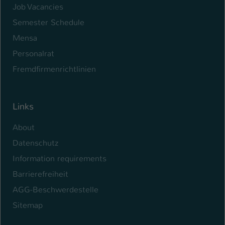
Job Vacancies
Name
be_typo_user
Semester Schedule
Mensa
Anbieter
TYPO3
Personalrat
Laufzeit
1 Tag
Fremdfirmenrichtlinien
Dieser Cookie teilt der Webseite mit, ob
ein Besucher im Typo3-Backend
Zweck
angemeldet ist und Rechte besitzt diese
Links
zu verwalten.
About
Datenschutz
Information requirements
Barrierefreiheit
AGG-Beschwerdestelle
Sitemap