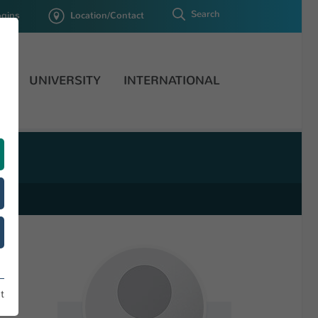
Search
ogins
Location/Contact
H
UNIVERSITY
INTERNATIONAL
t