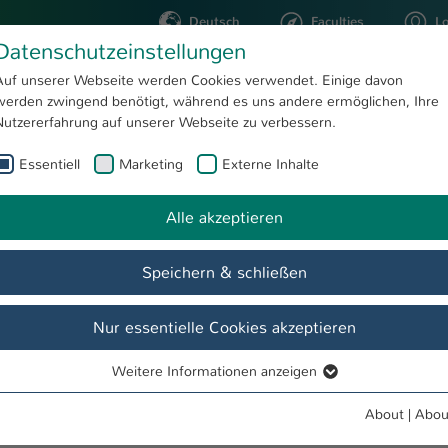
Deutsch
Faculties
L
Datenschutzeinstellungen
Kaiserslautern
Auf unserer Webseite werden Cookies verwendet. Einige davon
werden zwingend benötigt, während es uns andere ermöglichen, Ihre
STUDYING
RESEARC
Nutzererfahrung auf unserer Webseite zu verbessern.
Essentiell
Marketing
Externe Inhalte
Ecker, StB
Alle akzeptieren
Speichern & schließen
Nur essentielle Cookies akzeptieren
Weitere Informationen anzeigen
Essentiell
Essentielle Cookies werden für grundlegende Funktionen der
About
|
Abou
Webseite benötigt. Dadurch ist gewährleistet, dass die Webseite