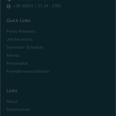
+49 (0)631 / 37 24 - 2105
Name
be_typo_user
Anbieter
Quick Links
TYPO3
Press Releases
Laufzeit
1 Tag
Job Vacancies
Dieser Cookie teilt der Webseite mit, ob
Semester Schedule
ein Besucher im Typo3-Backend
Zweck
angemeldet ist und Rechte besitzt diese
Mensa
zu verwalten.
Personalrat
Fremdfirmenrichtlinien
Links
About
Datenschutz