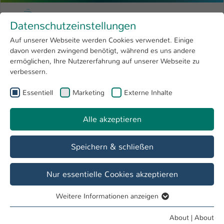
Skip to main content
Menu
University of Applied Sciences Kaiserslauter
Datenschutzeinstellungen
Studying
Open submenu
8
Auf unserer Webseite werden Cookies verwendet. Einige
davon werden zwingend benötigt, während es uns andere
You are here:
Research
Open submenu
4
Dipl.-Ing. (FH) Manfred Becker
Profile
ermöglichen, Ihre Nutzererfahrung auf unserer Webseite zu
verbessern.
University
Open submenu
8
Dipl.-Ing. (FH) Manfred Becker
Essentiell
Marketing
Externe Inhalte
International
Open submenu
8
Alle akzeptieren
Overview
Speichern & schließen
Teaching Fields
Experimentalphysik Labor
Nur essentielle Cookies akzeptieren
Weitere Informationen anzeigen
Operations
Essentiell
Lehrbeauftragter FB AING
Essentielle Cookies werden für grundlegende Funktionen
About
|
About