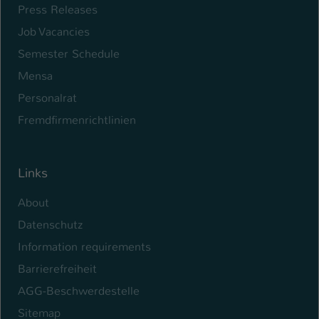
Press Releases
Name
be_typo_user
Job Vacancies
Semester Schedule
Anbieter
TYPO3
Mensa
Laufzeit
1 Tag
Personalrat
Dieser Cookie teilt der Webseite mit, ob
Fremdfirmenrichtlinien
ein Besucher im Typo3-Backend
Zweck
angemeldet ist und Rechte besitzt diese
zu verwalten.
Links
About
Datenschutz
Information requirements
Barrierefreiheit
AGG-Beschwerdestelle
Sitemap