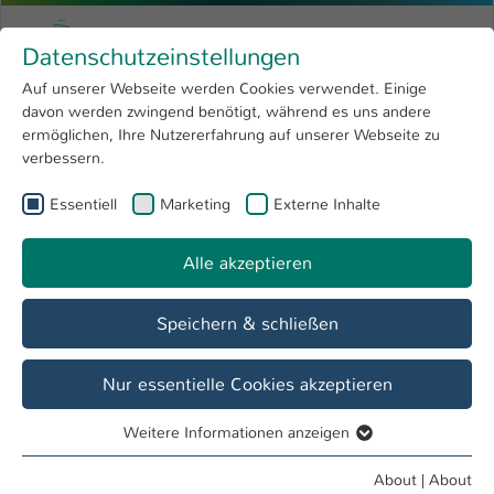
Skip to main content
Menu
University of Applied Sciences Kaiserslauter
Datenschutzeinstellungen
Studying
Open submenu
8
Auf unserer Webseite werden Cookies verwendet. Einige
davon werden zwingend benötigt, während es uns andere
You are here:
Research
Open submenu
4
M. Sc. Katherine Sirois
Profile
ermöglichen, Ihre Nutzererfahrung auf unserer Webseite zu
verbessern.
University
Open submenu
8
M. Sc. Katherine Sirois
Essentiell
Marketing
Externe Inhalte
International
Open submenu
8
Alle akzeptieren
Overview
Speichern & schließen
Operations
Wissenschaftliche Mitarbeiterin
Nur essentielle Cookies akzeptieren
Weitere Informationen anzeigen
Essentiell
Essentielle Cookies werden für grundlegende Funktionen
About
|
About