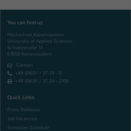
Einstellungen. Unter anderem eine zufällig
generierte ID, für die historische
Zweck
Speicherung Ihrer vorgenommen
Einstellungen, falls der Webseiten-
You can find us
Betreiber dies eingestellt hat.
Hochschule Kaiserslautern
University of Applied Sciences
Name
fe_typo_user / PHPSESSID
Schoenstraße 11
67659 Kaiserslautern
Anbieter
TYPO3
Contact
Laufzeit
1 Woche
+49 (0)631 / 37 24 - 0
+49 (0)631 / 37 24 - 2105
Dieses Cookie ist ein Standard-Session-
Cookie von TYPO3. Es speichert im Fall
eines Intranet-Logins die Session-ID. So
Quick Links
Zweck
kann der eingeloggte Benutzer
Press Releases
wiedererkannt werden und es wird ihm
Zugang zu geschützten Bereichen
Job Vacancies
gewährt.
Semester Schedule