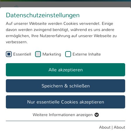
Skip to main content
Menu
University of Applied Sciences Kaiserslauter
Datenschutzeinstellungen
Studying
Open submenu
8
Auf unserer Webseite werden Cookies verwendet. Einige
davon werden zwingend benötigt, während es uns andere
You are here:
Research
Open submenu
4
Dr. Karen Hilss
Profile
ermöglichen, Ihre Nutzererfahrung auf unserer Webseite zu
verbessern.
University
Open submenu
8
Dr. Karen Hilss
Essentiell
Marketing
Externe Inhalte
International
Open submenu
8
Alle akzeptieren
Overview
Speichern & schließen
Operations
Lehrbeauftragte FB ALP
Nur essentielle Cookies akzeptieren
Weitere Informationen anzeigen
Essentiell
Essentielle Cookies werden für grundlegende Funktionen
About
|
About