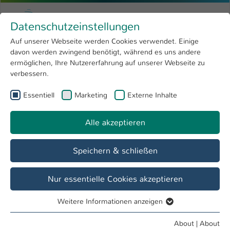
Skip to main content
Menu
University of Applied Sciences Kaiserslauter
Datenschutzeinstellungen
Studying
Open submenu
8
Auf unserer Webseite werden Cookies verwendet. Einige
davon werden zwingend benötigt, während es uns andere
You are here:
Research
Open submenu
4
Kai Franck, M.Sc.
Profile
ermöglichen, Ihre Nutzererfahrung auf unserer Webseite zu
verbessern.
University
Open submenu
8
Kai Franck, M.Sc.
Essentiell
Marketing
Externe Inhalte
International
Open submenu
8
Alle akzeptieren
Overview
Speichern & schließen
Operations
Wissenschaftlicher Mitarbeiter
Nur essentielle Cookies akzeptieren
Weitere Informationen anzeigen
Essentiell
Essentielle Cookies werden für grundlegende Funktionen
About
|
About