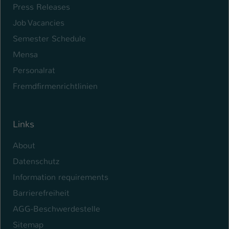
Press Releases
Name
be_typo_user
Job Vacancies
Semester Schedule
Anbieter
TYPO3
Mensa
Laufzeit
1 Tag
Personalrat
Dieser Cookie teilt der Webseite mit, ob
Fremdfirmenrichtlinien
ein Besucher im Typo3-Backend
Zweck
angemeldet ist und Rechte besitzt diese
zu verwalten.
Links
About
Datenschutz
Information requirements
Barrierefreiheit
AGG-Beschwerdestelle
Sitemap