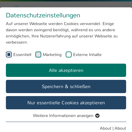
Skip to main content
Menu
University of Applied Sciences Kaiserslauter
Datenschutzeinstellungen
Studying
Open submenu
8
Auf unserer Webseite werden Cookies verwendet. Einige
davon werden zwingend benötigt, während es uns andere
You are here:
Research
Open submenu
4
Julian Lisak
Profile
ermöglichen, Ihre Nutzererfahrung auf unserer Webseite zu
verbessern.
University
Open submenu
8
Julian Lisak
Essentiell
Marketing
Externe Inhalte
International
Open submenu
8
Alle akzeptieren
Overview
Courses
Speichern & schließen
Teaching Fields
Notfallmedizin für Physician Assistants
Nur essentielle Cookies akzeptieren
Weitere Informationen anzeigen
Operations
Essentiell
Lehrbeauftragte*r IMST
Essentielle Cookies werden für grundlegende Funktionen
About
|
About