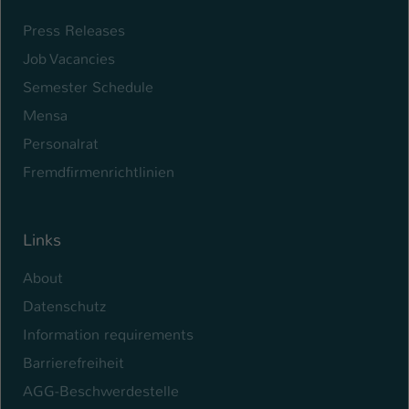
Press Releases
Name
be_typo_user
Job Vacancies
Anbieter
TYPO3
Semester Schedule
Laufzeit
1 Tag
Mensa
Personalrat
Dieser Cookie teilt der Webseite mit, ob
ein Besucher im Typo3-Backend
Fremdfirmenrichtlinien
Zweck
angemeldet ist und Rechte besitzt diese
zu verwalten.
Links
About
Datenschutz
Information requirements
Barrierefreiheit
AGG-Beschwerdestelle