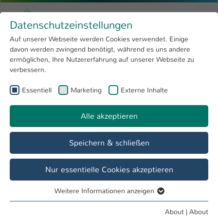
Skip to main content
Menu
University of Applied Sciences Kaiserslauter
Datenschutzeinstellungen
Studying
Open submenu
8
Auf unserer Webseite werden Cookies verwendet. Einige
davon werden zwingend benötigt, während es uns andere
You are here:
Research
Open submenu
4
Dr. Johanna Rothmann
Profile
ermöglichen, Ihre Nutzererfahrung auf unserer Webseite zu
verbessern.
University
Open submenu
8
Dr. Johanna Rothmann
Essentiell
Marketing
Externe Inhalte
International
Open submenu
8
Alle akzeptieren
Overview
Speichern & schließen
Teaching Fields
Social Entrepreneurship
Nur essentielle Cookies akzeptieren
Weitere Informationen anzeigen
Operations
Essentiell
Lehrbeauftragte FB AING
Essentielle Cookies werden für grundlegende Funktionen
About
|
About