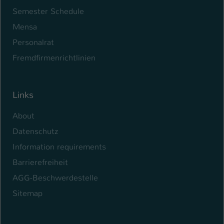
Semester Schedule
Name
be_typo_user
Mensa
Anbieter
TYPO3
Personalrat
Fremdfirmenrichtlinien
Laufzeit
1 Tag
Dieser Cookie teilt der Webseite mit, ob
ein Besucher im Typo3-Backend
Links
Zweck
angemeldet ist und Rechte besitzt diese
zu verwalten.
About
Datenschutz
Information requirements
Barrierefreiheit
AGG-Beschwerdestelle
Sitemap