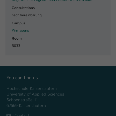
Einstellungen. Unter anderem eine zufällig
generierte ID, für die historische
Consultations
Zweck
Speicherung Ihrer vorgenommen
nach Vereinbarung
Einstellungen, falls der Webseiten-
Campus
Betreiber dies eingestellt hat.
Pirmasens
Room
Name
fe_typo_user / PHPSESSID
B033
Anbieter
TYPO3
Laufzeit
1 Woche
Dieses Cookie ist ein Standard-Session-
You can find us
Cookie von TYPO3. Es speichert im Fall
eines Intranet-Logins die Session-ID. So
Hochschule Kaiserslautern
Zweck
kann der eingeloggte Benutzer
University of Applied Sciences
wiedererkannt werden und es wird ihm
Schoenstraße 11
Zugang zu geschützten Bereichen
67659 Kaiserslautern
gewährt.
Contact