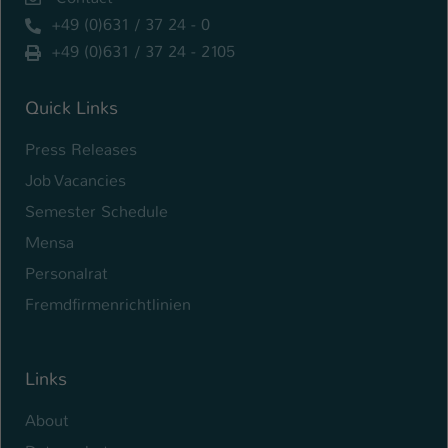
+49 (0)631 / 37 24 - 0
Name
be_typo_user
+49 (0)631 / 37 24 - 2105
Anbieter
TYPO3
Quick Links
Laufzeit
1 Tag
Press Releases
Dieser Cookie teilt der Webseite mit, ob
Job Vacancies
ein Besucher im Typo3-Backend
Zweck
angemeldet ist und Rechte besitzt diese
Semester Schedule
zu verwalten.
Mensa
Personalrat
Fremdfirmenrichtlinien
Links
About