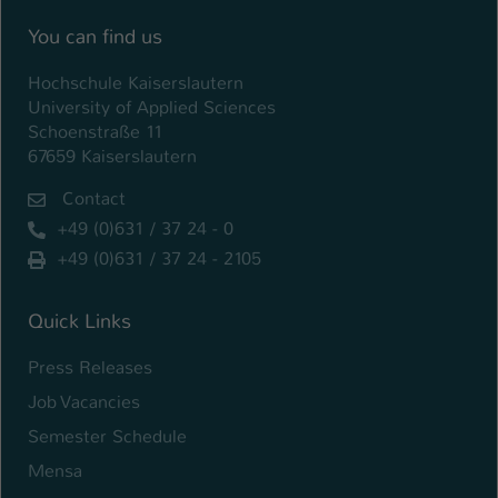
Einstellungen. Unter anderem eine zufällig
generierte ID, für die historische
You can find us
Zweck
Speicherung Ihrer vorgenommen
Einstellungen, falls der Webseiten-
Hochschule Kaiserslautern
Betreiber dies eingestellt hat.
University of Applied Sciences
Schoenstraße 11
67659 Kaiserslautern
Name
fe_typo_user / PHPSESSID
Contact
Anbieter
TYPO3
+49 (0)631 / 37 24 - 0
+49 (0)631 / 37 24 - 2105
Laufzeit
1 Woche
Dieses Cookie ist ein Standard-Session-
Quick Links
Cookie von TYPO3. Es speichert im Fall
Press Releases
eines Intranet-Logins die Session-ID. So
Zweck
kann der eingeloggte Benutzer
Job Vacancies
wiedererkannt werden und es wird ihm
Semester Schedule
Zugang zu geschützten Bereichen
gewährt.
Mensa