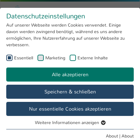
Skip to main content
Menu
University of Applied Sciences Kaiserslauter
Datenschutzeinstellungen
Studying
Open submenu
8
Auf unserer Webseite werden Cookies verwendet. Einige
davon werden zwingend benötigt, während es uns andere
You are here:
Research
Open submenu
4
Jochen Krebs
Profile
ermöglichen, Ihre Nutzererfahrung auf unserer Webseite zu
verbessern.
University
Open submenu
8
Jochen Krebs
Essentiell
Marketing
Externe Inhalte
International
Open submenu
8
Alle akzeptieren
Overview
Speichern & schließen
Operations
Lehrbeauftragte*r FB BW
Nur essentielle Cookies akzeptieren
Weitere Informationen anzeigen
Essentiell
Essentielle Cookies werden für grundlegende Funktionen
About
|
About