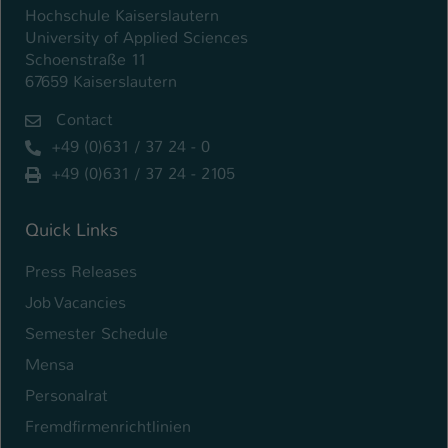
Einstellungen. Unter anderem eine zufällig
Hochschule Kaiserslautern
generierte ID, für die historische
University of Applied Sciences
Zweck
Speicherung Ihrer vorgenommen
Schoenstraße 11
Einstellungen, falls der Webseiten-
67659 Kaiserslautern
Betreiber dies eingestellt hat.
Contact
+49 (0)631 / 37 24 - 0
Name
fe_typo_user / PHPSESSID
+49 (0)631 / 37 24 - 2105
Anbieter
TYPO3
Quick Links
Laufzeit
1 Woche
Press Releases
Dieses Cookie ist ein Standard-Session-
Job Vacancies
Cookie von TYPO3. Es speichert im Fall
eines Intranet-Logins die Session-ID. So
Semester Schedule
Zweck
kann der eingeloggte Benutzer
Mensa
wiedererkannt werden und es wird ihm
Personalrat
Zugang zu geschützten Bereichen
gewährt.
Fremdfirmenrichtlinien