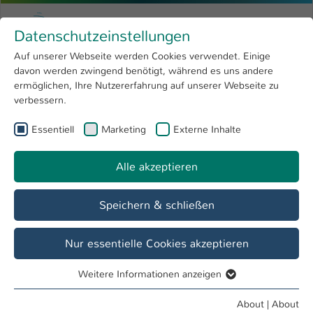
Skip to main content
Menu
University of Applied Sciences Kaiserslauter
Datenschutzeinstellungen
Studying
Open submenu
8
Auf unserer Webseite werden Cookies verwendet. Einige
davon werden zwingend benötigt, während es uns andere
You are here:
Research
Open submenu
4
Heidrun Schulz
Profile
ermöglichen, Ihre Nutzererfahrung auf unserer Webseite zu
verbessern.
University
Open submenu
8
Heidrun Schulz
Essentiell
Marketing
Externe Inhalte
International
Open submenu
8
Alle akzeptieren
Overview
Speichern & schließen
Operations
Hochschulrat
Nur essentielle Cookies akzeptieren
Weitere Informationen anzeigen
Essentiell
Essentielle Cookies werden für grundlegende Funktionen
About
|
About