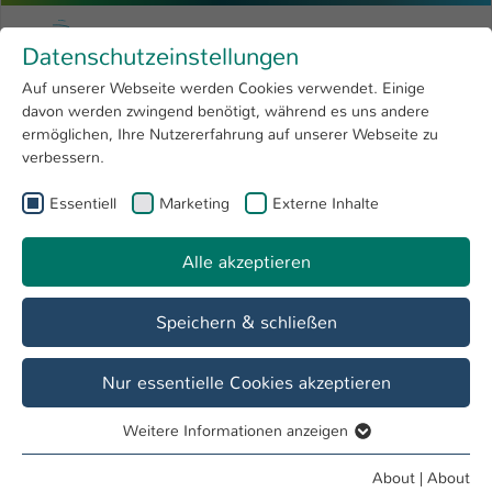
Skip to main content
Menu
University of Applied Sciences Kaiserslauter
Datenschutzeinstellungen
Studying
Open submenu
8
Auf unserer Webseite werden Cookies verwendet. Einige
davon werden zwingend benötigt, während es uns andere
You are here:
Research
Open submenu
4
Christopher Springer
Profile
ermöglichen, Ihre Nutzererfahrung auf unserer Webseite zu
verbessern.
University
Open submenu
8
Christopher Springer
Essentiell
Marketing
Externe Inhalte
International
Open submenu
8
Alle akzeptieren
Overview
Speichern & schließen
Operations
Auszubildender
Nur essentielle Cookies akzeptieren
Weitere Informationen anzeigen
Essentiell
Essentielle Cookies werden für grundlegende Funktionen
About
|
About