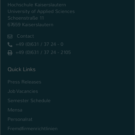
Einstellungen. Unter anderem eine zufällig
Hochschule Kaiserslautern
generierte ID, für die historische
University of Applied Sciences
Zweck
Speicherung Ihrer vorgenommen
Schoenstraße 11
Einstellungen, falls der Webseiten-
67659 Kaiserslautern
Betreiber dies eingestellt hat.
Contact
+49 (0)631 / 37 24 - 0
Name
fe_typo_user / PHPSESSID
+49 (0)631 / 37 24 - 2105
Anbieter
TYPO3
Quick Links
Laufzeit
1 Woche
Press Releases
Dieses Cookie ist ein Standard-Session-
Job Vacancies
Cookie von TYPO3. Es speichert im Fall
eines Intranet-Logins die Session-ID. So
Semester Schedule
Zweck
kann der eingeloggte Benutzer
Mensa
wiedererkannt werden und es wird ihm
Personalrat
Zugang zu geschützten Bereichen
gewährt.
Fremdfirmenrichtlinien