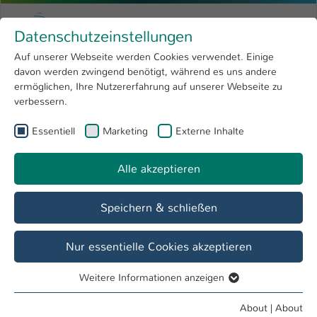
Skip to main content
Menu
University of Applied Sciences Kaiserslauter
Datenschutzeinstellungen
Studying
Open submenu
8
Auf unserer Webseite werden Cookies verwendet. Einige
davon werden zwingend benötigt, während es uns andere
You are here:
Research
Open submenu
4
Christoph Hirsch
Profile
ermöglichen, Ihre Nutzererfahrung auf unserer Webseite zu
verbessern.
University
Open submenu
8
Christoph Hirsch
Essentiell
Marketing
Externe Inhalte
International
Open submenu
8
Alle akzeptieren
Overview
Speichern & schließen
Operations
Sonstige Mitarbeiter*innen
Nur essentielle Cookies akzeptieren
Weitere Informationen anzeigen
Essentiell
Essentielle Cookies werden für grundlegende Funktionen
About
|
About