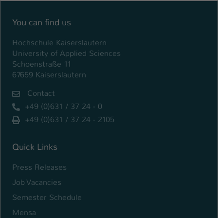
Einstellungen. Unter anderem eine zufällig
generierte ID, für die historische
Zweck
You can find us
Speicherung Ihrer vorgenommen
Einstellungen, falls der Webseiten-
Hochschule Kaiserslautern
Betreiber dies eingestellt hat.
University of Applied Sciences
Schoenstraße 11
67659 Kaiserslautern
Name
fe_typo_user / PHPSESSID
Contact
Anbieter
TYPO3
+49 (0)631 / 37 24 - 0
Laufzeit
1 Woche
+49 (0)631 / 37 24 - 2105
Dieses Cookie ist ein Standard-Session-
Quick Links
Cookie von TYPO3. Es speichert im Fall
eines Intranet-Logins die Session-ID. So
Press Releases
Zweck
kann der eingeloggte Benutzer
Job Vacancies
wiedererkannt werden und es wird ihm
Zugang zu geschützten Bereichen
Semester Schedule
gewährt.
Mensa