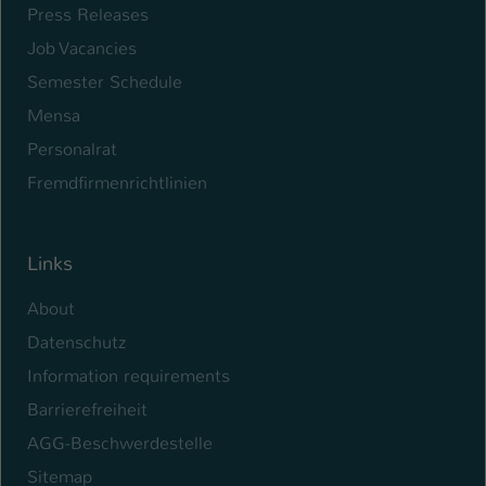
Press Releases
Name
be_typo_user
Job Vacancies
Semester Schedule
Anbieter
TYPO3
Mensa
Laufzeit
1 Tag
Personalrat
Dieser Cookie teilt der Webseite mit, ob
Fremdfirmenrichtlinien
ein Besucher im Typo3-Backend
Zweck
angemeldet ist und Rechte besitzt diese
zu verwalten.
Links
About
Datenschutz
Information requirements
Barrierefreiheit
AGG-Beschwerdestelle
Sitemap