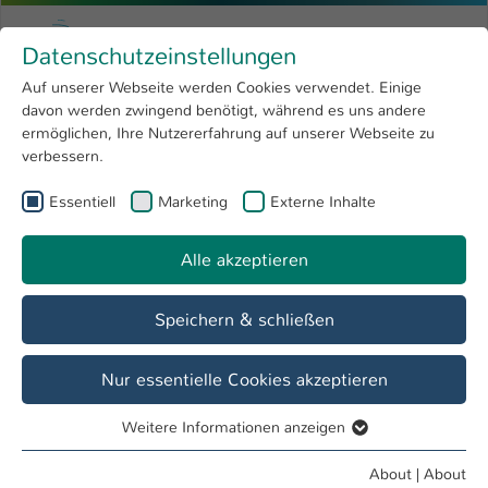
Skip to main content
Menu
University of Applied Sciences Kaiserslauter
Datenschutzeinstellungen
Studying
Open submenu
8
Auf unserer Webseite werden Cookies verwendet. Einige
davon werden zwingend benötigt, während es uns andere
You are here:
Research
Open submenu
4
Carina Lehning
Profile
ermöglichen, Ihre Nutzererfahrung auf unserer Webseite zu
verbessern.
University
Open submenu
8
Carina Lehning
Essentiell
Marketing
Externe Inhalte
International
Open submenu
8
Alle akzeptieren
Overview
Speichern & schließen
Operations
Assistentin FB ALP
Nur essentielle Cookies akzeptieren
Weitere Informationen anzeigen
Essentiell
Essentielle Cookies werden für grundlegende Funktionen
About
|
About