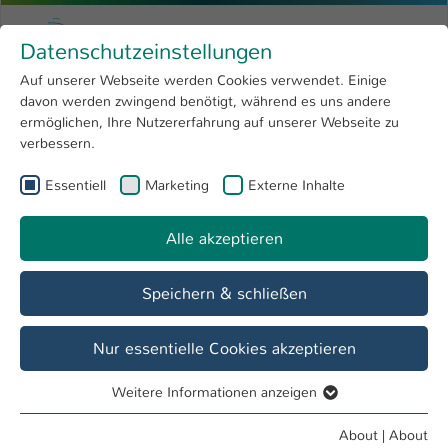
Skip to main content
Menu
University of Applied Sciences Kaiserslauter
Datenschutzeinstellungen
Studying
Open submenu
8
Auf unserer Webseite werden Cookies verwendet. Einige
davon werden zwingend benötigt, während es uns andere
You are here:
Research
Open submenu
4
Bojana Berner
Profile
ermöglichen, Ihre Nutzererfahrung auf unserer Webseite zu
verbessern.
University
Open submenu
8
Bojana Berner
Essentiell
Marketing
Externe Inhalte
International
Open submenu
8
Alle akzeptieren
Overview
Speichern & schließen
Operations
Projekt "Bauliche Entwicklungsplanung"
Nur essentielle Cookies akzeptieren
Weitere Informationen anzeigen
Essentiell
Essentielle Cookies werden für grundlegende Funktionen
About
|
About