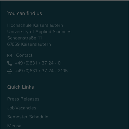
Einstellungen. Unter anderem eine zufällig
generierte ID, für die historische
Zweck
You can find us
Speicherung Ihrer vorgenommen
Einstellungen, falls der Webseiten-
Hochschule Kaiserslautern
Betreiber dies eingestellt hat.
University of Applied Sciences
Schoenstraße 11
67659 Kaiserslautern
Name
fe_typo_user / PHPSESSID
Contact
Anbieter
TYPO3
+49 (0)631 / 37 24 - 0
Laufzeit
1 Woche
+49 (0)631 / 37 24 - 2105
Dieses Cookie ist ein Standard-Session-
Quick Links
Cookie von TYPO3. Es speichert im Fall
eines Intranet-Logins die Session-ID. So
Press Releases
Zweck
kann der eingeloggte Benutzer
Job Vacancies
wiedererkannt werden und es wird ihm
Zugang zu geschützten Bereichen
Semester Schedule
gewährt.
Mensa