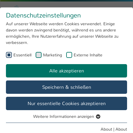
Skip to main content
Menu
University of Applied Sciences Kaiserslauter
Datenschutzeinstellungen
Studying
Open submenu
8
Auf unserer Webseite werden Cookies verwendet. Einige
davon werden zwingend benötigt, während es uns andere
You are here:
Research
Open submenu
4
Bettina Ahranjani
Profile
ermöglichen, Ihre Nutzererfahrung auf unserer Webseite zu
verbessern.
University
Open submenu
8
Bettina Ahranjani
Essentiell
Marketing
Externe Inhalte
International
Open submenu
8
Alle akzeptieren
Overview
Speichern & schließen
Teaching Fields
Personalmanagement
Nur essentielle Cookies akzeptieren
Weitere Informationen anzeigen
Operations
Essentiell
Lehrbeauftragte FB BW
Essentielle Cookies werden für grundlegende Funktionen
About
|
About