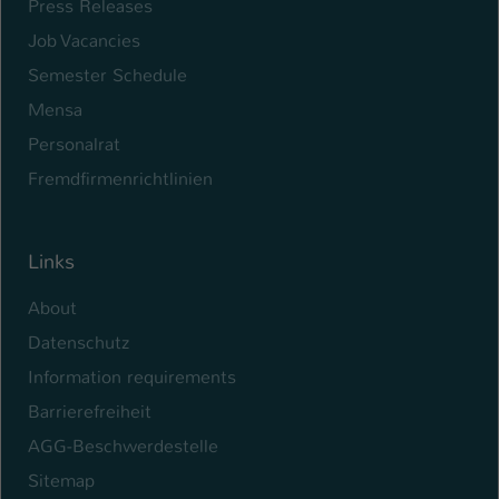
Press Releases
Name
be_typo_user
Job Vacancies
Semester Schedule
Anbieter
TYPO3
Mensa
Laufzeit
1 Tag
Personalrat
Fremdfirmenrichtlinien
Dieser Cookie teilt der Webseite mit, ob
ein Besucher im Typo3-Backend
Zweck
angemeldet ist und Rechte besitzt diese
zu verwalten.
Links
About
Datenschutz
Information requirements
Barrierefreiheit
AGG-Beschwerdestelle
Sitemap