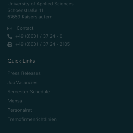
University of Applied Sciences
Schoenstraße 11
Name
be_typo_user
67659 Kaiserslautern
Anbieter
TYPO3
Contact
Laufzeit
+49 (0)631 / 37 24 - 0
1 Tag
+49 (0)631 / 37 24 - 2105
Dieser Cookie teilt der Webseite mit, ob
ein Besucher im Typo3-Backend
Zweck
Quick Links
angemeldet ist und Rechte besitzt diese
zu verwalten.
Press Releases
Job Vacancies
Semester Schedule
Mensa
Personalrat
Fremdfirmenrichtlinien