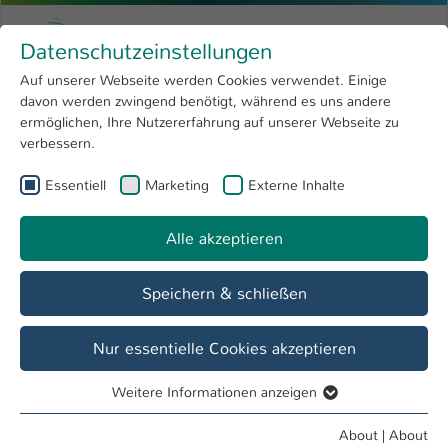
Skip to main content
Menu
University of Applied Sciences Kaiserslauter
Datenschutzeinstellungen
Studying
Open submenu
8
Auf unserer Webseite werden Cookies verwendet. Einige
davon werden zwingend benötigt, während es uns andere
You are here:
Research
Open submenu
4
Prof. Dipl.-Ing. Benedikt Hartl
Profile
ermöglichen, Ihre Nutzererfahrung auf unserer Webseite zu
verbessern.
University
Open submenu
8
Prof. Dipl.-Ing. Benedikt Hartl
Essentiell
Marketing
Externe Inhalte
International
Open submenu
8
Alle akzeptieren
Overview
Publications
Speichern & schließen
Teaching Fields
Entwurf, Gestaltung, Experimenteller Raum
Nur essentielle Cookies akzeptieren
Weitere Informationen anzeigen
Operations
Essentiell
Masterzulassungsausschuss Innenarchitektur
Essentielle Cookies werden für grundlegende Funktionen
About
|
About