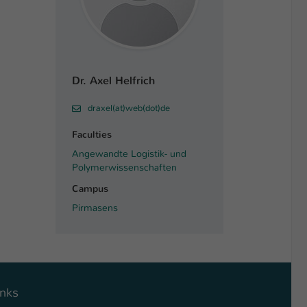
Dr. Axel Helfrich
draxel(at)web(dot)de
Faculties
Angewandte Logistik- und
Polymerwissenschaften
Campus
Pirmasens
inks