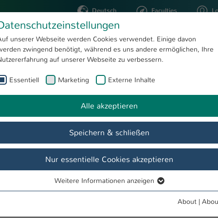
Deutsch
Faculties
L
Datenschutzeinstellungen
Kaiserslautern
Auf unserer Webseite werden Cookies verwendet. Einige davon
werden zwingend benötigt, während es uns andere ermöglichen, Ihre
STUDYING
RESEARC
Nutzererfahrung auf unserer Webseite zu verbessern.
Essentiell
Marketing
Externe Inhalte
el Helfrich
Alle akzeptieren
Speichern & schließen
Nur essentielle Cookies akzeptieren
Weitere Informationen anzeigen
Essentiell
Essentielle Cookies werden für grundlegende Funktionen der
About
|
Abou
Webseite benötigt. Dadurch ist gewährleistet, dass die Webseite