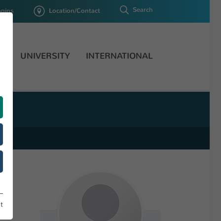
Search
ogins
Location/Contact
H
UNIVERSITY
INTERNATIONAL
t