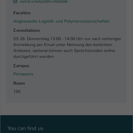
Einstellungen. Unter anderem eine zufällig
astrid.schaly(at)hs-kl(dot)de
generierte ID, für die historische
Zweck
Faculties
Speicherung Ihrer vorgenommen
Angewandte Logistik- und Polymerwissenschaften
Einstellungen, falls der Webseiten-
Betreiber dies eingestellt hat.
Consultations
SS 26: Donnerstag 13:00 - 14:00 Uhr nur nach vorheriger
Anmeldung per Email unter Nennung des konkreten
Name
fe_typo_user / PHPSESSID
Anlasses, optional können auch Sprechstunden online
durchgeführt werden
Anbieter
TYPO3
Campus
Laufzeit
1 Woche
Pirmasens
Room
Dieses Cookie ist ein Standard-Session-
105
Cookie von TYPO3. Es speichert im Fall
eines Intranet-Logins die Session-ID. So
Zweck
kann der eingeloggte Benutzer
wiedererkannt werden und es wird ihm
Zugang zu geschützten Bereichen
gewährt.
You can find us