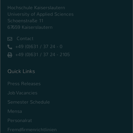
Hochschule Kaiserslautern
Name
be_typo_user
University of Applied Sciences
Schoenstraße 11
Anbieter
TYPO3
67659 Kaiserslautern
Laufzeit
1 Tag
Contact
+49 (0)631 / 37 24 - 0
Dieser Cookie teilt der Webseite mit, ob
+49 (0)631 / 37 24 - 2105
ein Besucher im Typo3-Backend
Zweck
angemeldet ist und Rechte besitzt diese
zu verwalten.
Quick Links
Press Releases
Job Vacancies
Semester Schedule
Mensa
Personalrat
Fremdfirmenrichtlinien