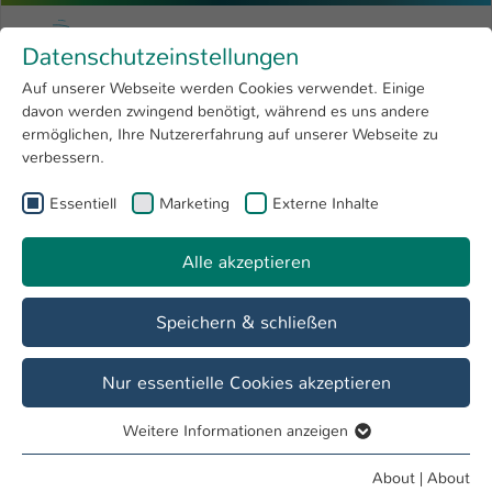
Skip to main content
Menu
University of Applied Sciences Kaiserslauter
Datenschutzeinstellungen
Studying
Open submenu
8
Auf unserer Webseite werden Cookies verwendet. Einige
davon werden zwingend benötigt, während es uns andere
You are here:
Research
Open submenu
4
Prof. Dr. Astrid Schaly
Profile
ermöglichen, Ihre Nutzererfahrung auf unserer Webseite zu
verbessern.
University
Open submenu
8
Prof. Dr. Astrid Schaly
Essentiell
Marketing
Externe Inhalte
International
Open submenu
8
Alle akzeptieren
Overview
Publications
Projects
Speichern & schließen
Teaching Fields
Pharmazeutische Analytik
Nur essentielle Cookies akzeptieren
Weitere Informationen anzeigen
Operations
Essentiell
Studiengangsleitung:
Essentielle Cookies werden für grundlegende Funktionen
About
|
About
"Industriepharmazie, Bachelor"