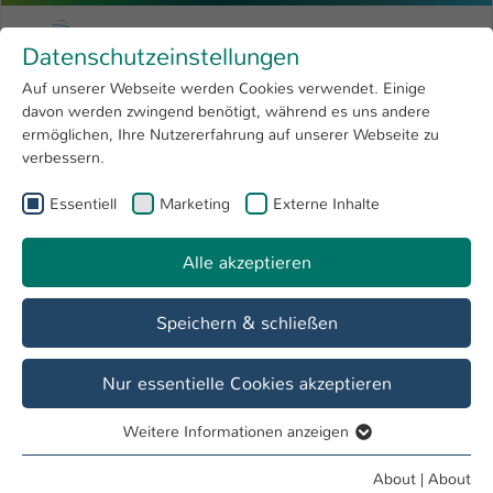
Skip to main content
Menu
University of Applied Sciences Kaiserslauter
Datenschutzeinstellungen
Studying
Open submenu
8
Auf unserer Webseite werden Cookies verwendet. Einige
davon werden zwingend benötigt, während es uns andere
You are here:
Research
Open submenu
4
Prof. M.Sc. Arne Keßler
Profile
ermöglichen, Ihre Nutzererfahrung auf unserer Webseite zu
verbessern.
University
Open submenu
8
Prof. M.Sc. Arne Keßler
Essentiell
Marketing
Externe Inhalte
International
Open submenu
8
Alle akzeptieren
Overview
Speichern & schließen
Teaching Fields
Entwerfen, Ausbau, Material
Nur essentielle Cookies akzeptieren
Weitere Informationen anzeigen
Essentiell
Essentielle Cookies werden für grundlegende Funktionen
About
|
About