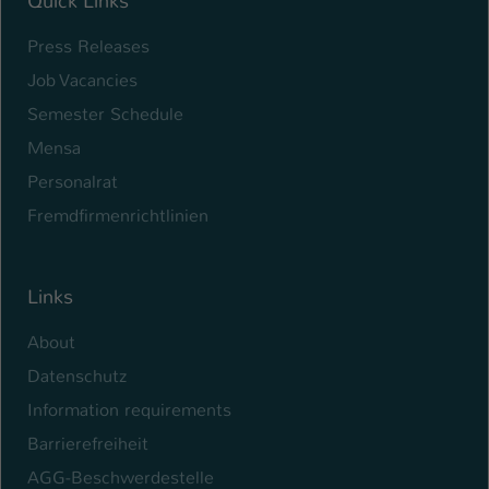
Quick Links
Name
be_typo_user
Press Releases
Job Vacancies
Anbieter
TYPO3
Semester Schedule
Laufzeit
1 Tag
Mensa
Dieser Cookie teilt der Webseite mit, ob
Personalrat
ein Besucher im Typo3-Backend
Zweck
Fremdfirmenrichtlinien
angemeldet ist und Rechte besitzt diese
zu verwalten.
Links
About
Datenschutz
Information requirements
Barrierefreiheit
AGG-Beschwerdestelle