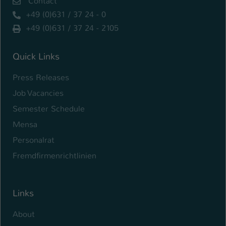
Contact
+49 (0)631 / 37 24 - 0
Name
be_typo_user
+49 (0)631 / 37 24 - 2105
Anbieter
TYPO3
Quick Links
Laufzeit
1 Tag
Press Releases
Dieser Cookie teilt der Webseite mit, ob
Job Vacancies
ein Besucher im Typo3-Backend
Zweck
angemeldet ist und Rechte besitzt diese
Semester Schedule
zu verwalten.
Mensa
Personalrat
Fremdfirmenrichtlinien
Links
About