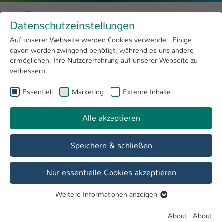
Skip to main content
Menu
University of Applied Sciences Kaiserslauter
Datenschutzeinstellungen
Studying
Open submenu
8
Auf unserer Webseite werden Cookies verwendet. Einige
davon werden zwingend benötigt, während es uns andere
You are here:
Research
Open submenu
4
Dipl.-Betriebsw. (FH) Angelika Ortloff
Profile
ermöglichen, Ihre Nutzererfahrung auf unserer Webseite zu
verbessern.
University
Open submenu
8
Dipl.-Betriebsw. (FH) Angelika Ortloff
Essentiell
Marketing
Externe Inhalte
International
Open submenu
8
Alle akzeptieren
Overview
Speichern & schließen
Operations
Dekanat FB BW
Nur essentielle Cookies akzeptieren
Prüfungsausschuss BW Bachelor
Weitere Informationen anzeigen
Prüfungsausschuss BW Master konsekutiv
Essentiell
Mitarbeiterin FB BW
Essentielle Cookies werden für grundlegende Funktionen
About
|
About