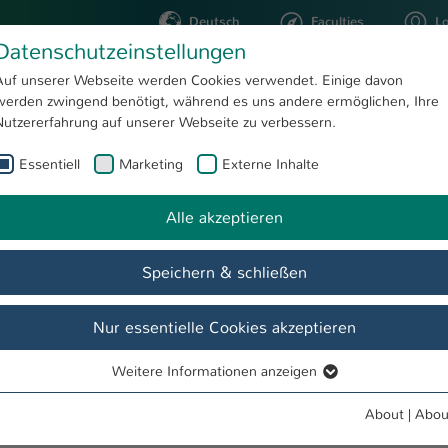
Deutsch
Faculties
L
Datenschutzeinstellungen
Kaiserslautern
Auf unserer Webseite werden Cookies verwendet. Einige davon
werden zwingend benötigt, während es uns andere ermöglichen, Ihre
STUDYING
RESEARC
Nutzererfahrung auf unserer Webseite zu verbessern.
Essentiell
Marketing
Externe Inhalte
Nikolaus, M.A.
Alle akzeptieren
Speichern & schließen
Nur essentielle Cookies akzeptieren
Weitere Informationen anzeigen
Essentiell
Essentielle Cookies werden für grundlegende Funktionen der
About
|
Abou
Webseite benötigt. Dadurch ist gewährleistet, dass die Webseite