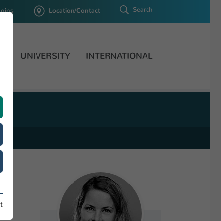
Search
ogins
Location/Contact
H
UNIVERSITY
INTERNATIONAL
t