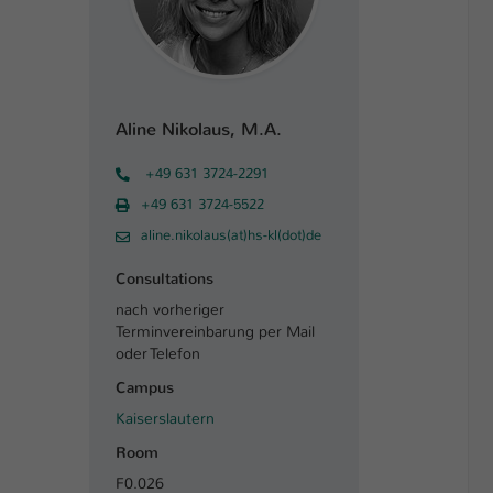
Aline Nikolaus, M.A.
+49 631 3724-2291
+49 631 3724-5522
aline.nikolaus(at)hs-kl(dot)de
Consultations
nach vorheriger
Terminvereinbarung per Mail
oder Telefon
Campus
Kaiserslautern
Room
F0.026