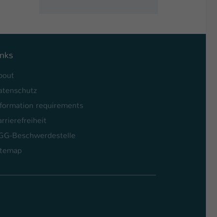
inks
bout
atenschutz
nformation requirements
rrierefreiheit
GG-Beschwerdestelle
itemap
l