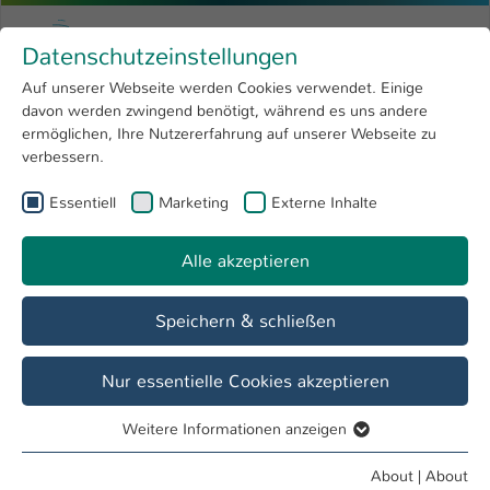
Skip to main content
Menu
University of Applied Sciences Kaiserslauter
Datenschutzeinstellungen
Studying
Open submenu
8
Auf unserer Webseite werden Cookies verwendet. Einige
davon werden zwingend benötigt, während es uns andere
You are here:
Research
Open submenu
4
Martin Hoof
ermöglichen, Ihre Nutzererfahrung auf unserer Webseite zu
verbessern.
University
Open submenu
8
Prof. Dr.-Ing. Martin Hoof
Essentiell
Marketing
Externe Inhalte
International
Open submenu
8
Alle akzeptieren
Overview
Info für Studierende
Speichern & schließen
Nur essentielle Cookies akzeptieren
Weitere Informationen anzeigen
Essentiell
Essentielle Cookies werden für grundlegende Funktionen
About
|
About