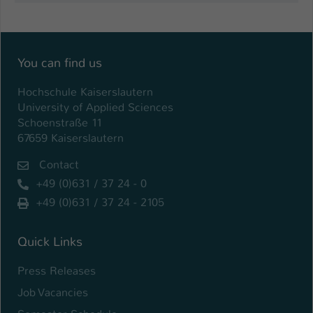
Einstellungen. Unter anderem eine zufällig
generierte ID, für die historische
Zweck
Speicherung Ihrer vorgenommen
Einstellungen, falls der Webseiten-
You can find us
Betreiber dies eingestellt hat.
Hochschule Kaiserslautern
University of Applied Sciences
Name
fe_typo_user / PHPSESSID
Schoenstraße 11
67659 Kaiserslautern
Anbieter
TYPO3
Contact
Laufzeit
1 Woche
+49 (0)631 / 37 24 - 0
Dieses Cookie ist ein Standard-Session-
+49 (0)631 / 37 24 - 2105
Cookie von TYPO3. Es speichert im Fall
eines Intranet-Logins die Session-ID. So
Quick Links
Zweck
kann der eingeloggte Benutzer
wiedererkannt werden und es wird ihm
Press Releases
Zugang zu geschützten Bereichen
Job Vacancies
gewährt.