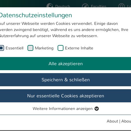
Deutsch
Faculties
L
Datenschutzeinstellungen
Kaiserslautern
Auf unserer Webseite werden Cookies verwendet. Einige davon
werden zwingend benötigt, während es uns andere ermöglichen, Ihre
STUDYING
RESEARC
Nutzererfahrung auf unserer Webseite zu verbessern.
Essentiell
Marketing
Externe Inhalte
ien Tran
Alle akzeptieren
Speichern & schließen
Nur essentielle Cookies akzeptieren
Weitere Informationen anzeigen
Essentiell
Essentielle Cookies werden für grundlegende Funktionen der
About
|
Abou
Webseite benötigt. Dadurch ist gewährleistet, dass die Webseite