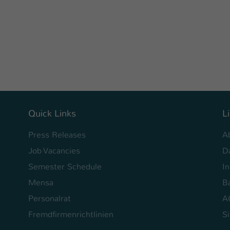
Ihrer vorgenommen Einstellungen, falls der
Webseiten-Betreiber dies eingestellt hat.
Name
fe_typo_user / PHPSESSID
Anbieter
TYPO3
Laufzeit
1 Woche
Quick Links
L
Dieses Cookie ist ein Standard-Session-Cookie
von TYPO3. Es speichert im Fall eines Intranet-
Press Releases
A
Zweck
Logins die Session-ID. So kann der eingeloggte
Benutzer wiedererkannt werden und es wird
Job Vacancies
D
ihm Zugang zu geschützten Bereichen gewährt.
Semester Schedule
I
Mensa
Ba
Name
be_typo_user
Personalrat
A
Anbieter
Fremdfirmenrichtlinien
TYPO3
S