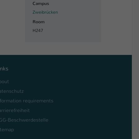
Campus
Zweibrücken
Room
H247
inks
bout
atenschutz
nformation requirements
rrierefreiheit
GG-Beschwerdestelle
itemap