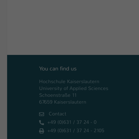
You can find us
Hochschule Kaiserslautern
University of Applied Sciences
Schoenstraße 11
67659 Kaiserslautern
Contact
+49 (0)631 / 37 24 - 0
+49 (0)631 / 37 24 - 2105