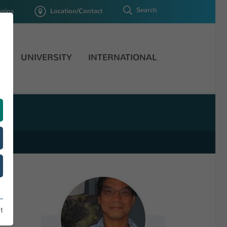
Search
ogins
Location/Contact
H
UNIVERSITY
INTERNATIONAL
t