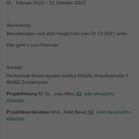
01. Februar 2022 – 31. Oktober 2022
Name
be_typo_user
Anbieter
TYPO3
Bewerbung:
Bewerbungen sind jetzt möglich bis zum 31.12.2021 unter:
Laufzeit
1 Tag
Hier geht´s zum Formular
Dieser Cookie teilt der Webseite mit, ob
ein Besucher im Typo3-Backend
Zweck
angemeldet ist und Rechte besitzt diese
Kontakt:
zu verwalten.
Hochschule Kaiserslautern Institut EQUAL Amerikastraße 1
66482 Zweibrücken
Projektleitung
M. Sc., Julia Alles,
julia.alles(at)hs-
kl(dot)de
Projektkoordination
M.A., Anke Bauer,
anke.bauer(at)hs-
kl(dot)de