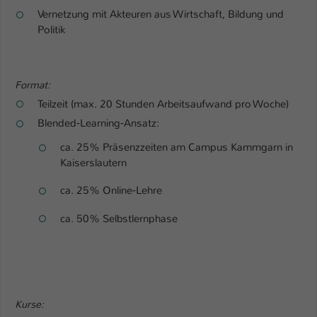
Einstellungen. Unter anderem eine zufällig
Vernetzung mit Akteuren aus Wirtschaft, Bildung und
generierte ID, für die historische
Zweck
Politik
Speicherung Ihrer vorgenommen
Einstellungen, falls der Webseiten-
Betreiber dies eingestellt hat.
Format:
Teilzeit (max. 20 Stunden Arbeitsaufwand pro Woche)
Name
fe_typo_user / PHPSESSID
Blended‐Learning‐Ansatz:
Anbieter
TYPO3
ca. 25% Präsenzzeiten am Campus Kammgarn in
Kaiserslautern
Laufzeit
1 Woche
ca. 25% Online‐Lehre
Dieses Cookie ist ein Standard-Session-
ca. 50% Selbstlernphase
Cookie von TYPO3. Es speichert im Fall
eines Intranet-Logins die Session-ID. So
Zweck
kann der eingeloggte Benutzer
wiedererkannt werden und es wird ihm
Zugang zu geschützten Bereichen
gewährt.
Kurse: