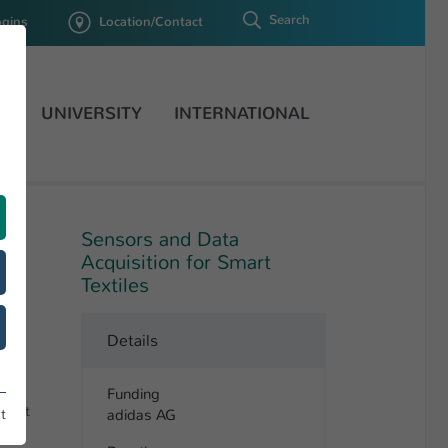
Search
ogins
Location/Contact
H
UNIVERSITY
INTERNATIONAL
Sensors and Data
Acquisition for Smart
Textiles
Details
s.
Funding
erent
adidas AG
t