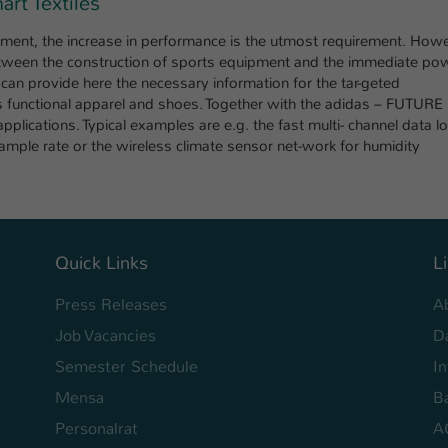
art Textiles
einwandfrei funktioniert.
ment, the increase in performance is the utmost requirement. Howev
Name
Cookie-Informationen anzeigen
cookie_optin
on between the construction of sports equipment and the immediate po
an provide here the necessary information for the tar-geted
Anbieter
TYPO3
Marketing
 functional apparel and shoes. Together with the adidas – FUTURE
Diese Cookies werden verwendet um das Nutzungsverhalten der
ications. Typical examples are e.g. the fast multi- channel data l
Laufzeit
1 Jahr
Besucher auf der Website nachzuverfolgen. Die erhobenen Daten
mple rate or the wireless climate sensor net-work for humidity
werden anonymisiert und ausschließlich für interne Zwecke
Dieses Cookie wird verwendet, um Ihre Cookie-
Zweck
verwendet.
Einstellungen für diese Website zu speichern.
Name
Cookie-Informationen anzeigen
_pk_*.*
Name
SgCookieOptin.lastPreferences
Quick Links
L
Anbieter
Hochschule Kaiserslautern
Externe Inhalte
Anbieter
TYPO3
Press Releases
A
Wir verwenden auf unserer Website externe Inhalte (Youtube,
Laufzeit
7 Tage
Vimeo, Issuu), um Ihnen zusätzliche Informationen anzubieten.
Job Vacancies
D
Laufzeit
1 Jahr
Cookie von Matomo für Website-Analysen.
Semester Schedule
I
Zweck
Erzeugt statistische Daten darüber, wie der
Dieser Wert speichert Ihre Consent-
Mensa
Ba
Besucher die Website nutzt.
Einstellungen. Unter anderem eine zufällig
Personalrat
A
Zweck
generierte ID, für die historische Speicherung