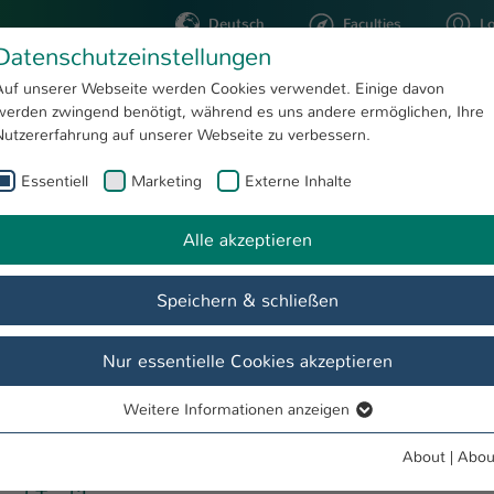
Deutsch
Faculties
L
Datenschutzeinstellungen
Kaiserslautern
Auf unserer Webseite werden Cookies verwendet. Einige davon
werden zwingend benötigt, während es uns andere ermöglichen, Ihre
STUDYING
RESEARC
Nutzererfahrung auf unserer Webseite zu verbessern.
Essentiell
Marketing
Externe Inhalte
Sensors and Data Acquisition for Smart Textiles
Alle akzeptieren
Speichern & schließen
Nur essentielle Cookies akzeptieren
Weitere Informationen anzeigen
Essentiell
 of 10 compact BLE transmitter with humidity and temperature sensor
Essentielle Cookies werden für grundlegende Funktionen der
t watch and Windows-PC allows versatile measurement setups for diff
About
|
Abou
Webseite benötigt. Dadurch ist gewährleistet, dass die Webseite
applications.