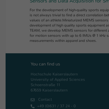
Sensors and Data Acquisition for Sm
For the development of high-quality sports equip
is not always trivial to find a direct correlati
values of an athlete.Miniaturized MEMS sensors c
development of high quality sports equipment as
TEAM, we develop MEMS sensors for different appl
for motion sensors with up to 6 IMUs @ 1 kHz sa
measurements within apparel and shoes.
You can find us
Hochschule Kaiserslautern
University of Applied Sciences
Schoenstraße 11
67659 Kaiserslautern
Contact
+49 (0)631 / 37 24 - 0