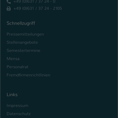
+49 (0)631 / 37 24 - 0
+49 (0)631 / 37 24 - 2105
Name
be_typo_user
Anbieter
TYPO3
Schnellzugriff
Laufzeit
1 Tag
Pressemitteilungen
Stellenangebote
Dieser Cookie teilt der Webseite mit, ob
ein Besucher im Typo3-Backend
Semestertermine
Zweck
angemeldet ist und Rechte besitzt diese
Mensa
zu verwalten.
Personalrat
Fremdfirmenrichtlinien
Links
Impressum
Datenschutz