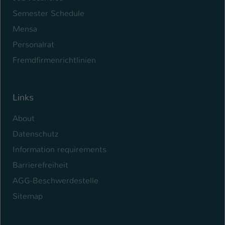
Semester Schedule
Name
be_typo_user
Mensa
Anbieter
TYPO3
Personalrat
Fremdfirmenrichtlinien
Laufzeit
1 Tag
Dieser Cookie teilt der Webseite mit, ob
ein Besucher im Typo3-Backend
Links
Zweck
angemeldet ist und Rechte besitzt diese
zu verwalten.
About
Datenschutz
Information requirements
Barrierefreiheit
AGG-Beschwerdestelle
Sitemap