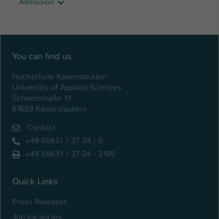
Admission
Einstellungen. Unter anderem eine zufällig
generierte ID, für die historische
Zweck
Speicherung Ihrer vorgenommen
Einstellungen, falls der Webseiten-
Betreiber dies eingestellt hat.
You can find us
Hochschule Kaiserslautern
Name
fe_typo_user / PHPSESSID
University of Applied Sciences
Schoenstraße 11
Anbieter
TYPO3
67659 Kaiserslautern
Laufzeit
1 Woche
Contact
+49 (0)631 / 37 24 - 0
Dieses Cookie ist ein Standard-Session-
Cookie von TYPO3. Es speichert im Fall
+49 (0)631 / 37 24 - 2105
eines Intranet-Logins die Session-ID. So
Zweck
kann der eingeloggte Benutzer
Quick Links
wiedererkannt werden und es wird ihm
Zugang zu geschützten Bereichen
Press Releases
gewährt.
Job Vacancies