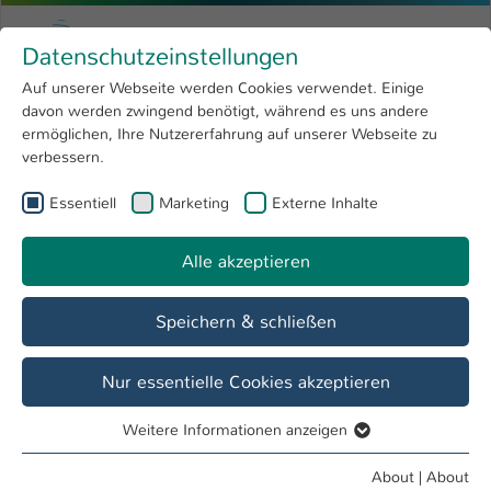
Skip to main content
Menu
University of Applied Sciences Kaiserslauter
Datenschutzeinstellungen
Studying
Open submenu
8
Auf unserer Webseite werden Cookies verwendet. Einige
davon werden zwingend benötigt, während es uns andere
You are here:
Research
Open submenu
4
Virtual Design
ermöglichen, Ihre Nutzererfahrung auf unserer Webseite zu
verbessern.
University
Open submenu
8
Course of study
Essentiell
Marketing
Externe Inhalte
International
Open submenu
8
Master Virtual Design
Alle akzeptieren
Overview
Facts
Application info
Speichern & schließen
Nur essentielle Cookies akzeptieren
Weitere Informationen anzeigen
Essentiell
Essentielle Cookies werden für grundlegende Funktionen
About
|
About