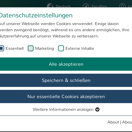
Deutsch
Faculties
L
Datenschutzeinstellungen
Kaiserslautern
Auf unserer Webseite werden Cookies verwendet. Einige davon
werden zwingend benötigt, während es uns andere ermöglichen, Ihre
STUDYING
RESEARC
Nutzererfahrung auf unserer Webseite zu verbessern.
Essentiell
Marketing
Externe Inhalte
What to do
s
EIP (Erasmus Incoming Program)
Alle akzeptieren
Speichern & schließen
 Students
Team
Dates & Events
Aktuelles
Activities
Nur essentielle Cookies akzeptieren
Weitere Informationen anzeigen
Essentiell
Essentielle Cookies werden für grundlegende Funktionen der
g Agreement you can apply for a student visa (Visa for Educational
About
|
Abou
Webseite benötigt. Dadurch ist gewährleistet, dass die Webseite