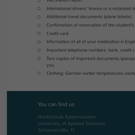
International drivers‘ license or a notarized t
Additional travel documents (plane tickets)
Confirmation of reservation of the student’s
Credit card
Information of all of your medication in Engl
Important telephone numbers: bank, credit 
Two copies of important documents (passport
you
Clothing: German winter temperatures easily
You can find us
Hochschule Kaiserslautern
University of Applied Sciences
Schoenstraße 11