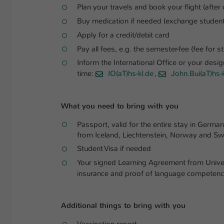
Plan your travels and book your flight (after 
Buy medication if needed (exchange student
Apply for a credit/debit card
Pay all fees, e.g. the semester-fee (fee for s
Inform the International Office or your desi
time:
IO(aT)hs-kl.de
,
John.Bui(aT)hs-
What you need to bring with you
Passport, valid for the entire stay in Germ
from Iceland, Liechtenstein, Norway and Swi
Student Visa if needed
Your signed Learning Agreement from Univers
insurance and proof of language competenc
Additional things to bring with you
Vaccination report