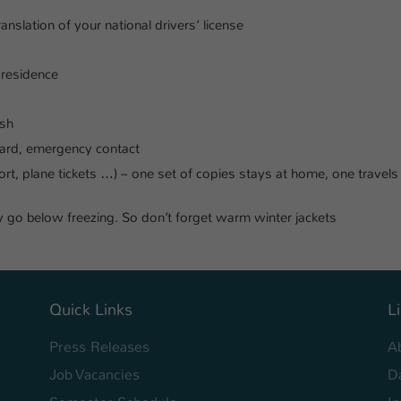
Ihrer vorgenommen Einstellungen, falls der
ranslation of your national drivers‘ license
Webseiten-Betreiber dies eingestellt hat.
 residence
Name
fe_typo_user / PHPSESSID
Anbieter
TYPO3
ish
card, emergency contact
Laufzeit
1 Woche
, plane tickets …) – one set of copies stays at home, one travels
Dieses Cookie ist ein Standard-Session-Cookie
 go below freezing. So don’t forget warm winter jackets
von TYPO3. Es speichert im Fall eines Intranet-
Zweck
Logins die Session-ID. So kann der eingeloggte
Benutzer wiedererkannt werden und es wird
ihm Zugang zu geschützten Bereichen gewährt.
Quick Links
L
Name
be_typo_user
Press Releases
A
Anbieter
TYPO3
Job Vacancies
D