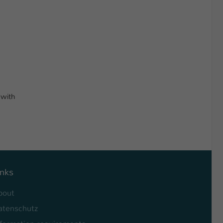
 with
inks
bout
atenschutz