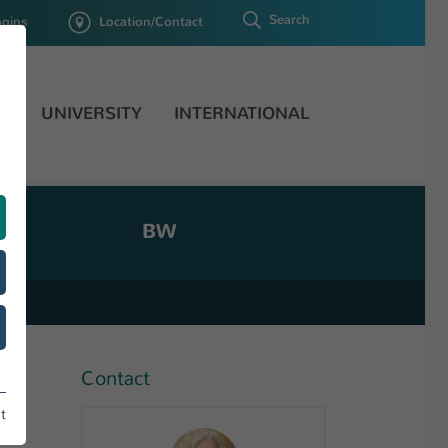
Search
ogins
Location/Contact
H
UNIVERSITY
INTERNATIONAL
BW
Contact
t