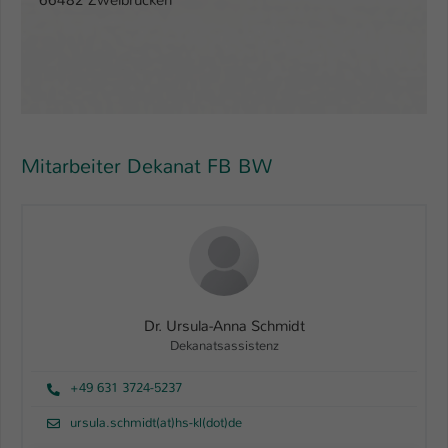
66482 Zweibrücken
Name
be_typo_user
Anbieter
TYPO3
Laufzeit
1 Tag
Mitarbeiter Dekanat FB BW
Dieser Cookie teilt der Webseite mit, ob
ein Besucher im Typo3-Backend
Zweck
angemeldet ist und Rechte besitzt diese
zu verwalten.
Dr. Ursula-Anna Schmidt
Dekanatsassistenz
+49 631 3724-5237
ursula.schmidt(at)hs-kl(dot)de