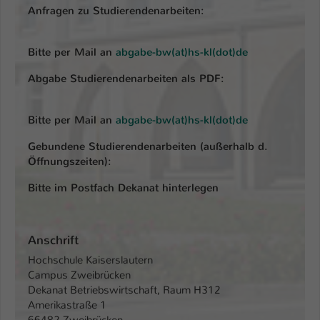
Einstellungen. Unter anderem eine zufällig
Anfragen zu Studierendenarbeiten:
generierte ID, für die historische
Zweck
Speicherung Ihrer vorgenommen
Einstellungen, falls der Webseiten-
Bitte per Mail an
abgabe-bw(at)hs-kl(dot)de
Betreiber dies eingestellt hat.
Abgabe Studierendenarbeiten als PDF:
Name
fe_typo_user / PHPSESSID
Bitte per Mail an
abgabe-bw(at)hs-kl(dot)de
Anbieter
TYPO3
Gebundene Studierendenarbeiten (außerhalb d.
Öffnungszeiten):
Laufzeit
1 Woche
Bitte im Postfach Dekanat hinterlegen
Dieses Cookie ist ein Standard-Session-
Cookie von TYPO3. Es speichert im Fall
eines Intranet-Logins die Session-ID. So
Anschrift
Zweck
kann der eingeloggte Benutzer
Hochschule Kaiserslautern
wiedererkannt werden und es wird ihm
Campus Zweibrücken
Zugang zu geschützten Bereichen
Dekanat Betriebswirtschaft, Raum H312
gewährt.
Amerikastraße 1