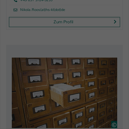
Nikola.Roos(at)hs-kl(dot)de
Zum Profil
7748