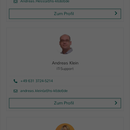
Andreas.Hess(at)hs-kl(dot)de
Zum Profil
Andreas Klein
IT-Support
+49 631 3724-5214
andreas.klein(at)hs-kl(dot)de
Zum Profil