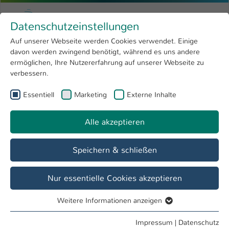
Zum Hauptinhalt springen
Menu
Hochschule Kaiserslautern
Datenschutzeinstellungen
Studium
Open submenu
8
Auf unserer Webseite werden Cookies verwendet. Einige
davon werden zwingend benötigt, während es uns andere
Sie sind hier:
Forschung
Open submenu
4
Betriebswirtschaft
ermöglichen, Ihre Nutzererfahrung auf unserer Webseite zu
verbessern.
Hochschule
Open submenu
8
Fachbereich
Essentiell
Marketing
Externe Inhalte
International
Open submenu
8
Betriebswirtschaft
Alle akzeptieren
Übersicht
Studieninteressierte
Studierende
Speichern & schließen
Dekanat Betriebswirtschaft
Nur essentielle Cookies akzeptieren
Das Dekanat befindet sich im 3. Stock des Gebäudes H
in Raum
H312.
Weitere Informationen anzeigen
Essentiell
Lageplan
Essentielle Cookies werden für grundlegende Funktionen
Impressum
|
Datenschutz