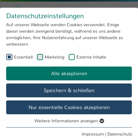
Zum Hauptinhalt springen
Menu
Hochschule Kaiserslautern
Datenschutzeinstellungen
Studium
Open submenu
8
Auf unserer Webseite werden Cookies verwendet. Einige
davon werden zwingend benötigt, während es uns andere
Sie sind hier:
Forschung
Open submenu
4
Team
ermöglichen, Ihre Nutzererfahrung auf unserer Webseite zu
verbessern.
Hochschule
Open submenu
8
Fachbereich
Essentiell
Marketing
Externe Inhalte
International
Open submenu
8
Betriebswirtschaft
Alle akzeptieren
Übersicht
Studieninteressierte
Studierende
Speichern & schließen
Die Gremien des Fachbereichs
Nur essentielle Cookies akzeptieren
Betriebswirtschaft
Weitere Informationen anzeigen
Essentiell
Essentielle Cookies werden für grundlegende Funktionen
Impressum
|
Datenschutz