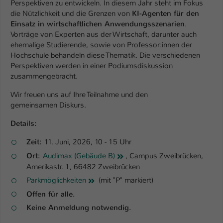
Perspektiven zu entwickeln. In diesem Jahr steht im Fokus
Einstellungen. Unter anderem eine zufällig
die Nützlichkeit und die Grenzen von
KI-Agenten für den
generierte ID, für die historische
Zweck
Einsatz in wirtschaftlichen Anwendungsszenarien
.
Speicherung Ihrer vorgenommen
Vorträge von Experten aus der Wirtschaft, darunter auch
Einstellungen, falls der Webseiten-
ehemalige Studierende, sowie von Professor:innen der
Betreiber dies eingestellt hat.
Hochschule behandeln diese Thematik. Die verschiedenen
Perspektiven werden in einer Podiumsdiskussion
zusammengebracht.
Name
fe_typo_user / PHPSESSID
Wir freuen uns auf Ihre Teilnahme und den
Anbieter
TYPO3
gemeinsamen Diskurs.
Laufzeit
1 Woche
Details:
Zeit:
11. Juni, 2026, 10 - 15 Uhr
Dieses Cookie ist ein Standard-Session-
Cookie von TYPO3. Es speichert im Fall
Ort:
Audimax (Gebäude B)
, Campus Zweibrücken,
eines Intranet-Logins die Session-ID. So
Amerikastr. 1, 66482 Zweibrücken
Zweck
kann der eingeloggte Benutzer
Parkmöglichkeiten
(mit "P" markiert)
wiedererkannt werden und es wird ihm
Offen für alle.
Zugang zu geschützten Bereichen
Keine Anmeldung notwendig.
gewährt.