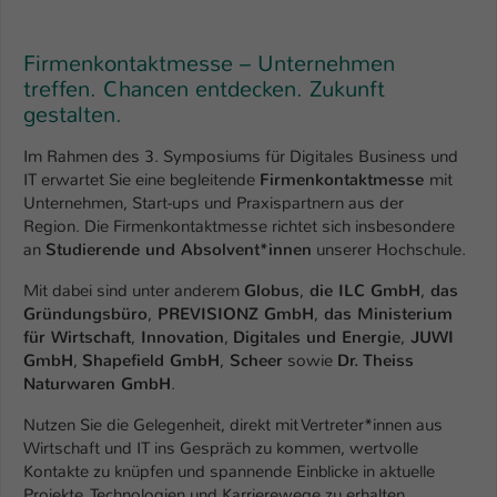
Name
be_typo_user
Firmenkontaktmesse – Unternehmen
Anbieter
treffen. Chancen entdecken. Zukunft
TYPO3
gestalten.
Laufzeit
1 Tag
Im Rahmen des 3. Symposiums für Digitales Business und
IT erwartet Sie eine begleitende
Firmenkontaktmesse
mit
Dieser Cookie teilt der Webseite mit, ob
Unternehmen, Start-ups und Praxispartnern aus der
ein Besucher im Typo3-Backend
Zweck
Region. Die Firmenkontaktmesse richtet sich insbesondere
angemeldet ist und Rechte besitzt diese
an
Studierende und Absolvent*innen
unserer Hochschule.
zu verwalten.
Mit dabei sind unter anderem
Globus
,
die ILC GmbH
,
das
Gründungsbüro
,
PREVISIONZ GmbH
,
das Ministerium
für Wirtschaft
,
Innovation
,
Digitales und Energie
,
JUWI
GmbH
,
Shapefield GmbH
,
Scheer
sowie
Dr. Theiss
Naturwaren GmbH
.
Nutzen Sie die Gelegenheit, direkt mit Vertreter*innen aus
Wirtschaft und IT ins Gespräch zu kommen, wertvolle
Kontakte zu knüpfen und spannende Einblicke in aktuelle
Projekte, Technologien und Karrierewege zu erhalten.