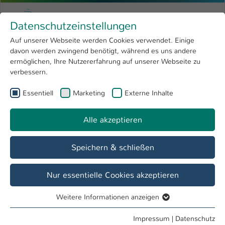
Zum Hauptinhalt springen
Menu
Hochschule Kaiserslautern
Datenschutzeinstellungen
Studium
Open submenu
8
Auf unserer Webseite werden Cookies verwendet. Einige
davon werden zwingend benötigt, während es uns andere
Sie sind hier:
Forschung
Open submenu
4
Symposium für Digitales Business und IT
ermöglichen, Ihre Nutzererfahrung auf unserer Webseite zu
verbessern.
Hochschule
Open submenu
8
Fachbereich
Essentiell
Marketing
Externe Inhalte
International
Open submenu
8
Betriebswirtschaft
Alle akzeptieren
Übersicht
Studieninteressierte
Studierende
Speichern & schließen
3. Symposium für Digitales Business und IT
Nur essentielle Cookies akzeptieren
Weitere Informationen anzeigen
Essentiell
Essentielle Cookies werden für grundlegende Funktionen
Impressum
|
Datenschutz