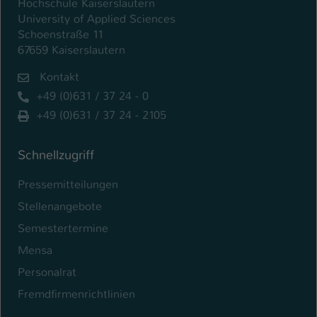
Hochschule Kaiserslautern
University of Applied Sciences
Name
be_typo_user
Schoenstraße 11
67659 Kaiserslautern
Anbieter
TYPO3
Kontakt
Laufzeit
1 Tag
+49 (0)631 / 37 24 - 0
+49 (0)631 / 37 24 - 2105
Dieser Cookie teilt der Webseite mit, ob
ein Besucher im Typo3-Backend
Zweck
angemeldet ist und Rechte besitzt diese
Schnellzugriff
zu verwalten.
Pressemitteilungen
Stellenangebote
Semestertermine
Mensa
Personalrat
Fremdfirmenrichtlinien