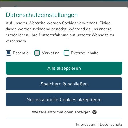
Zum Hauptinhalt springen
Menu
Hochschule Kaiserslautern
Datenschutzeinstellungen
Studium
Open submenu
8
Auf unserer Webseite werden Cookies verwendet. Einige
davon werden zwingend benötigt, während es uns andere
Sie sind hier:
Forschung
Open submenu
4
Wirtschaftsingenieurwesen - Logistik und Produktionsmanagement
ermöglichen, Ihre Nutzererfahrung auf unserer Webseite zu
verbessern.
Hochschule
Open submenu
8
Studiengang
Essentiell
Marketing
Externe Inhalte
International
Open submenu
8
Wirtschaftsingenieurwesen - Logistik &
Produktionsmanagement, Master of Science
Alle akzeptieren
Übersicht
Fakten
Studienziele
Speichern & schließen
Nur essentielle Cookies akzeptieren
Abschluss
Master of Science
Weitere Informationen anzeigen
Essentiell
Studiengangsart
Essentielle Cookies werden für grundlegende Funktionen
Impressum
|
Datenschutz