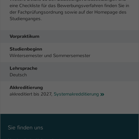
Einstellungen. Unter anderem eine zufällig
eine Checkliste für das Bewerbungsverfahren finden Sie in
generierte ID, für die historische
Zweck
der Fachprüfungsordnung sowie auf der Homepage des
Speicherung Ihrer vorgenommen
Studienganges.
Einstellungen, falls der Webseiten-
Betreiber dies eingestellt hat.
Vorpraktikum
Name
Studienbeginn
fe_typo_user / PHPSESSID
Wintersemester und Sommersemester
Anbieter
TYPO3
Lehrsprache
Deutsch
Laufzeit
1 Woche
Akkreditierung
Dieses Cookie ist ein Standard-Session-
akkreditiert bis 2027,
Systemakredditierung
Cookie von TYPO3. Es speichert im Fall
eines Intranet-Logins die Session-ID. So
Zweck
kann der eingeloggte Benutzer
wiedererkannt werden und es wird ihm
Zugang zu geschützten Bereichen
Sie finden uns
gewährt.