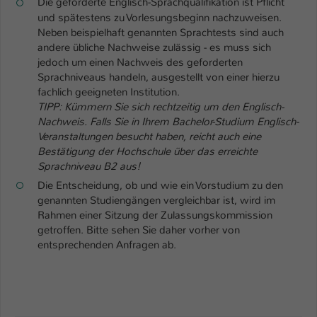
Die geforderte Englisch-Sprachqualifikation ist Pflicht
Einstellungen. Unter anderem eine zufällig
und spätestens zu Vorlesungsbeginn nachzuweisen.
generierte ID, für die historische
Zweck
Neben beispielhaft genannten Sprachtests sind auch
Speicherung Ihrer vorgenommen
andere übliche Nachweise zulässig - es muss sich
Einstellungen, falls der Webseiten-
jedoch um einen Nachweis des geforderten
Betreiber dies eingestellt hat.
Sprachniveaus handeln, ausgestellt von einer hierzu
fachlich geeigneten Institution.
TIPP: Kümmern Sie sich rechtzeitig um den Englisch-
Name
fe_typo_user / PHPSESSID
Nachweis. Falls Sie in Ihrem Bachelor-Studium Englisch-
Veranstaltungen besucht haben, reicht auch eine
Anbieter
TYPO3
Bestätigung der Hochschule über das erreichte
Sprachniveau B2 aus!
Laufzeit
1 Woche
Die Entscheidung, ob und wie ein Vorstudium zu den
genannten Studiengängen vergleichbar ist, wird im
Dieses Cookie ist ein Standard-Session-
Rahmen einer Sitzung der Zulassungskommission
Cookie von TYPO3. Es speichert im Fall
getroffen. Bitte sehen Sie daher vorher von
eines Intranet-Logins die Session-ID. So
entsprechenden Anfragen ab.
Zweck
kann der eingeloggte Benutzer
wiedererkannt werden und es wird ihm
Zugang zu geschützten Bereichen
gewährt.