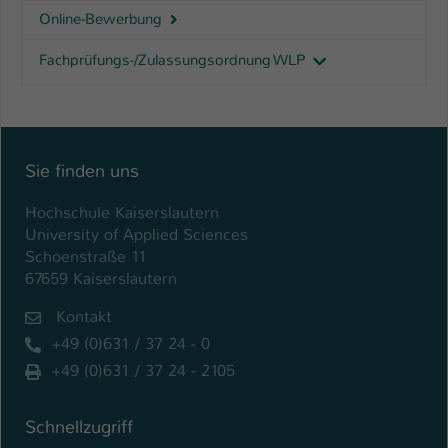
Online-Bewerbung
Name
be_typo_user
Fachprüfungs-/Zulassungsordnung WLP
Anbieter
TYPO3
Laufzeit
1 Tag
Dieser Cookie teilt der Webseite mit, ob
Sie finden uns
ein Besucher im Typo3-Backend
Zweck
angemeldet ist und Rechte besitzt diese
Hochschule Kaiserslautern
zu verwalten.
University of Applied Sciences
Schoenstraße 11
67659 Kaiserslautern
Kontakt
+49 (0)631 / 37 24 - 0
+49 (0)631 / 37 24 - 2105
Schnellzugriff