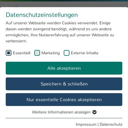
Zum Hauptinhalt springen
Menu
Hochschule Kaiserslautern
Datenschutzeinstellungen
Studium
Open submenu
8
Auf unserer Webseite werden Cookies verwendet. Einige
davon werden zwingend benötigt, während es uns andere
Sie sind hier:
Forschung
Open submenu
4
Team
ermöglichen, Ihre Nutzererfahrung auf unserer Webseite zu
verbessern.
Hochschule
Open submenu
8
AG Elektrotechnische Systeme der
Essentiell
Marketing
Externe Inhalte
International
Open submenu
8
Mechatronik
Alle akzeptieren
Übersicht
Lehre
Team
Forschung
Speichern & schließen
Nur essentielle Cookies akzeptieren
Haysman Emmanuel, B.Eng.
Weitere Informationen anzeigen
Hilfswissenschaftlicher Mitarbeiter
Essentiell
Essentielle Cookies werden für grundlegende Funktionen
Impressum
|
Datenschutz