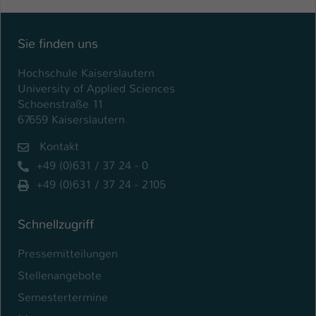
Einstellungen. Unter anderem eine zufällig
generierte ID, für die historische
Zweck
Speicherung Ihrer vorgenommen
Sie finden uns
Einstellungen, falls der Webseiten-
Betreiber dies eingestellt hat.
Hochschule Kaiserslautern
University of Applied Sciences
Schoenstraße 11
Name
fe_typo_user / PHPSESSID
67659 Kaiserslautern
Anbieter
TYPO3
Kontakt
+49 (0)631 / 37 24 - 0
Laufzeit
1 Woche
+49 (0)631 / 37 24 - 2105
Dieses Cookie ist ein Standard-Session-
Cookie von TYPO3. Es speichert im Fall
Schnellzugriff
eines Intranet-Logins die Session-ID. So
Zweck
kann der eingeloggte Benutzer
Pressemitteilungen
wiedererkannt werden und es wird ihm
Stellenangebote
Zugang zu geschützten Bereichen
gewährt.
Semestertermine