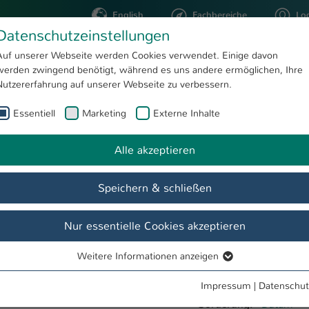
English
Fachbereiche
Lo
Datenschutzeinstellungen
Auf unserer Webseite werden Cookies verwendet. Einige davon
werden zwingend benötigt, während es uns andere ermöglichen, Ihre
STUDIUM
FORSCHUNG
Nutzererfahrung auf unserer Webseite zu verbessern.
Essentiell
Marketing
Externe Inhalte
Alle akzeptieren
Speichern & schließen
Nur essentielle Cookies akzeptieren
Weitere Informationen anzeigen
Essentiell
Essentielle Cookies werden für grundlegende Funktionen der
Impressum
|
Datenschut
Webseite benötigt. Dadurch ist gewährleistet, dass die Webseite
Sortierung:
Datum