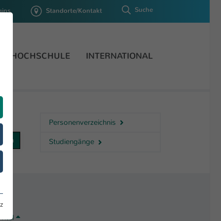
Suche
gins
Standorte/Kontakt
HOCHSCHULE
INTERNATIONAL
Personenverzeichnis
Studiengänge
z
Titel