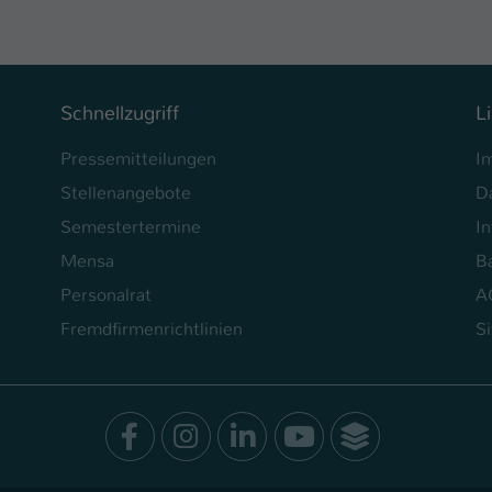
Schnellzugriff
L
Pressemitteilungen
I
Stellenangebote
D
Semestertermine
In
Mensa
Ba
Personalrat
A
Fremdfirmenrichtlinien
S
Facebook
Instagram
LinkedIn
Youtube
SocialWal