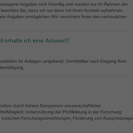
Ihrer vorgenommen Einstellungen, falls der
bezogene Angaben sind freiwillig und werden nur im Rahmen der
Webseiten-Betreiber dies eingestellt hat.
e beachten Sie, dass wir nur dann mit Ihnen Kontakt aufnehmen
de Angaben ermöglichen. Wir versichern Ihnen den vertraulichen
Name
fe_typo_user / PHPSESSID
l erhalte ich eine Antwort?
Anbieter
TYPO3
Laufzeit
1 Woche
bearbeiten Ihr Anliegen umgehend. Unmittelbar nach Eingang Ihrer
Dieses Cookie ist ein Standard-Session-Cookie
sbestätigung.
von TYPO3. Es speichert im Fall eines Intranet-
Zweck
Logins die Session-ID. So kann der eingeloggte
Benutzer wiedererkannt werden und es wird
ihm Zugang zu geschützten Bereichen gewährt.
sfers durch höhere Transparenz wissenschaftlicher
Name
be_typo_user
elfähigkeit; Unterstützung der Profilbildung in der Forschung;
nd zwischen Forschungseinrichtungen; Förderung von Ausgründunge
Anbieter
TYPO3