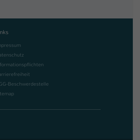
inks
mpressum
atenschutz
formationspflichten
rrierefreiheit
GG-Beschwerdestelle
itemap
l