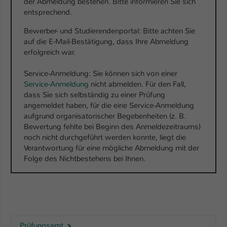
der Abmeldung bestehen. Bitte informieren Sie sich
Einstellungen. Unter anderem eine zufällig
entsprechend.
generierte ID, für die historische
Zweck
Speicherung Ihrer vorgenommen
Bewerber- und Studierendenportal: Bitte achten Sie
Einstellungen, falls der Webseiten-
auf die E-Mail-Bestätigung, dass Ihre Abmeldung
Betreiber dies eingestellt hat.
erfolgreich war.
Service-Anmeldung: Sie können sich von einer
Name
fe_typo_user / PHPSESSID
Service-Anmeldung
nicht abmelden. Für den Fall,
dass Sie sich selbständig zu einer Prüfung
Anbieter
TYPO3
angemeldet haben, für die eine Service-Anmeldung
aufgrund organisatorischer Begebenheiten (z. B.
Laufzeit
1 Woche
Bewertung fehlte bei Beginn des Anmeldezeitraums)
noch nicht durchgeführt werden konnte, liegt die
Dieses Cookie ist ein Standard-Session-
Verantwortung für eine mögliche Abmeldung mit der
Cookie von TYPO3. Es speichert im Fall
Folge des Nichtbestehens bei Ihnen.
eines Intranet-Logins die Session-ID. So
Zweck
kann der eingeloggte Benutzer
wiedererkannt werden und es wird ihm
Zugang zu geschützten Bereichen
gewährt.
Prüfungsamt