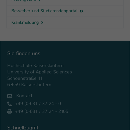
Name
be_typo_user
Bewerber- und Studierendenportal
Krankmeldung
Anbieter
TYPO3
Laufzeit
1 Tag
Dieser Cookie teilt der Webseite mit, ob
Sie finden uns
ein Besucher im Typo3-Backend
Zweck
angemeldet ist und Rechte besitzt diese
Hochschule Kaiserslautern
zu verwalten.
University of Applied Sciences
Schoenstraße 11
67659 Kaiserslautern
Kontakt
+49 (0)631 / 37 24 - 0
+49 (0)631 / 37 24 - 2105
Schnellzugriff