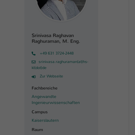
Srinivasa Raghavan
Raghuraman, M. Eng.
+49 631 3724-2448
srinivasa.raghuraman(at)hs-
kl(dot)de
Zur Webseite
Fachbereiche
Angewandte
Ingenieurwissenschaften
Campus
Kaiserslautern
Raum