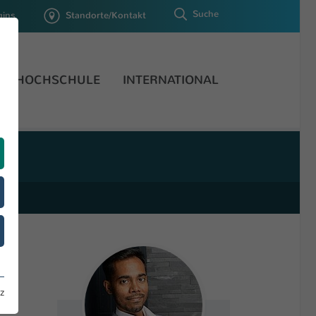
Suche
gins
Standorte/Kontakt
HOCHSCHULE
INTERNATIONAL
z