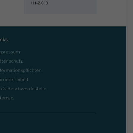
H1-2.013
inks
mpressum
atenschutz
formationspflichten
rrierefreiheit
GG-Beschwerdestelle
itemap
l