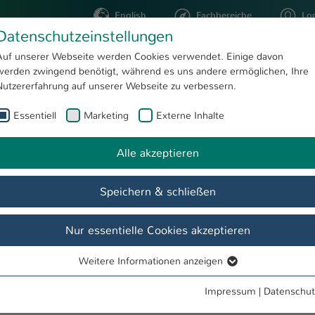
English
Fachbereiche
Lo
Datenschutzeinstellungen
Auf unserer Webseite werden Cookies verwendet. Einige davon
werden zwingend benötigt, während es uns andere ermöglichen, Ihre
STUDIUM
FORSCHUNG
Nutzererfahrung auf unserer Webseite zu verbessern.
Essentiell
Marketing
Externe Inhalte
Srinivasa Raghavan Raghuraman, M. Eng.
Alle akzeptieren
 Eng.
Speichern & schließen
Nur essentielle Cookies akzeptieren
Weitere Informationen anzeigen
Essentiell
Essentielle Cookies werden für grundlegende Funktionen der
Impressum
|
Datenschut
Webseite benötigt. Dadurch ist gewährleistet, dass die Webseite