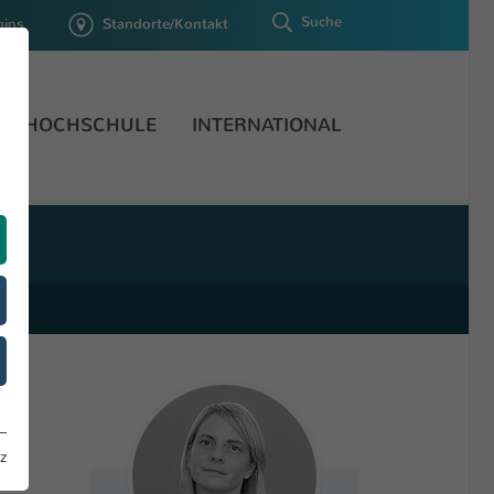
Suche
gins
Standorte/Kontakt
HOCHSCHULE
INTERNATIONAL
z