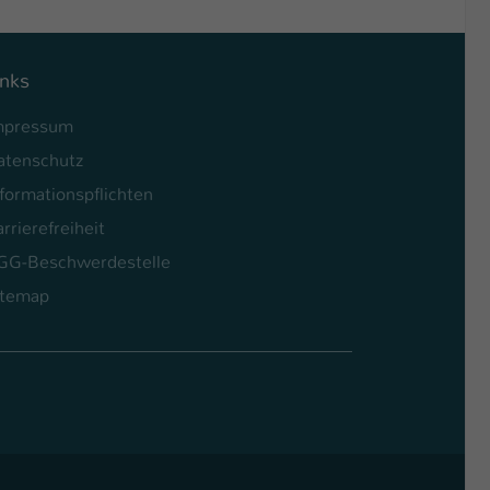
inks
mpressum
atenschutz
formationspflichten
rrierefreiheit
GG-Beschwerdestelle
itemap
l