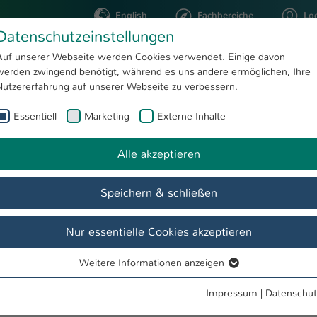
English
Fachbereiche
Lo
Datenschutzeinstellungen
Auf unserer Webseite werden Cookies verwendet. Einige davon
werden zwingend benötigt, während es uns andere ermöglichen, Ihre
STUDIUM
FORSCHUNG
Nutzererfahrung auf unserer Webseite zu verbessern.
Essentiell
Marketing
Externe Inhalte
Dipl.-Psych. Martina Piper
Alle akzeptieren
Speichern & schließen
Nur essentielle Cookies akzeptieren
Weitere Informationen anzeigen
Essentiell
Essentielle Cookies werden für grundlegende Funktionen der
Impressum
|
Datenschut
Webseite benötigt. Dadurch ist gewährleistet, dass die Webseite