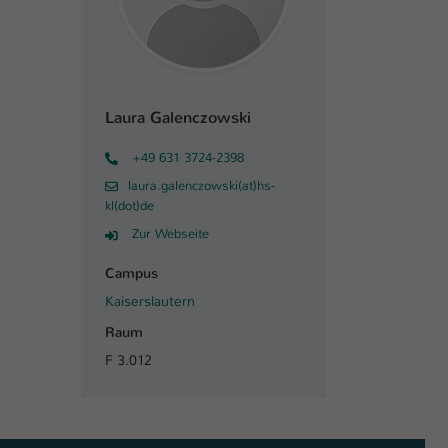
Laura Galenczowski
+49 631 3724-2398
laura.galenczowski(at)hs-
kl(dot)de
Zur Webseite
Campus
Kaiserslautern
Raum
F 3.012