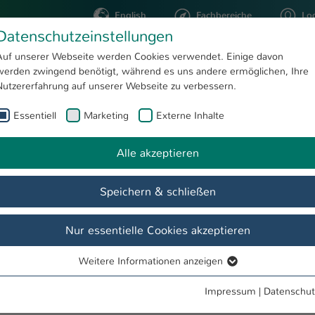
English
Fachbereiche
Lo
Datenschutzeinstellungen
Auf unserer Webseite werden Cookies verwendet. Einige davon
werden zwingend benötigt, während es uns andere ermöglichen, Ihre
STUDIUM
FORSCHUNG
Nutzererfahrung auf unserer Webseite zu verbessern.
Essentiell
Marketing
Externe Inhalte
aura Galenczowski
Alle akzeptieren
Speichern & schließen
Nur essentielle Cookies akzeptieren
Weitere Informationen anzeigen
Essentiell
Essentielle Cookies werden für grundlegende Funktionen der
Impressum
|
Datenschut
Webseite benötigt. Dadurch ist gewährleistet, dass die Webseite