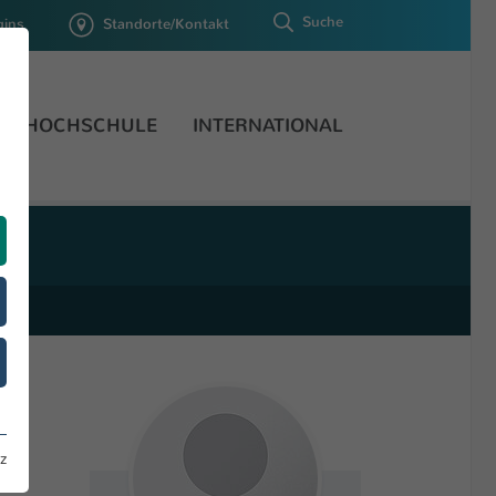
Suche
gins
Standorte/Kontakt
HOCHSCHULE
INTERNATIONAL
z